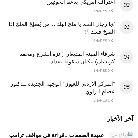
اعتراف امريكي بدعم الحوثيين
0 SHARES
#يا رجال العلم يا ملح البلد …من يُصلِحُ الملحَ إذا
الملحُ فسد ؟!
0 SHARES
شرفاء المهنة المذيعان (عزة الشرع ومحمد
كريشان) يبكيان سقوط بغداد
0 SHARES
“المركز الاردني للعيون” الوجهة الجديدة للدكتور
عصام الراوي
1 SHARES
آخر الأخبار
عقيدة الصفقات ..قراءة في مواقف ترامب