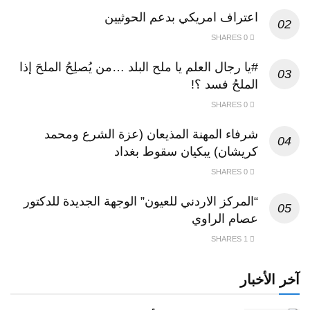
اعتراف امريكي بدعم الحوثيين
0 SHARES
#يا رجال العلم يا ملح البلد …من يُصلِحُ الملحَ إذا
الملحُ فسد ؟!
0 SHARES
شرفاء المهنة المذيعان (عزة الشرع ومحمد
كريشان) يبكيان سقوط بغداد
0 SHARES
“المركز الاردني للعيون” الوجهة الجديدة للدكتور
عصام الراوي
1 SHARES
آخر الأخبار