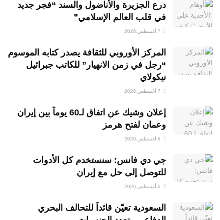
درع الجزيرة والأناضول والسند “فجر جديد
في قلب العالم الإسلامي”
7 أغسطس,2026
المركز الأوروبي للثقافة يصدر كتابه الموسوم
“رجل في زمن الانهيار” للكاتب جبرائيل
نيكولاي
7 أغسطس,2026
إعلان وشيك عن اتفاق لـ60 يوماً بين إيران
وعمان لفتح هرمز
6 أغسطس,2026
جي دي فانس: سنستخدم كل الأدوات
للتوصل إلى حل مع إيران
6 أغسطس,2026
السعودية تعيّن قائداً للتحالف البحري