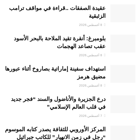
عقيدة الصفقات ..قراءة في مواقف ترامب
الزئبقية
8 أغسطس,2026
بلومبرغ: أنقرة تقيد الملاحة بالبحر الأسود
عقب تصاعد الهجمات
8 أغسطس,2026
استهداف سفينة إماراتية بصاروخ أثناء عبورها
مضيق هرمز
8 أغسطس,2026
درع الجزيرة والأناضول والسند “فجر جديد
في قلب العالم الإسلامي”
7 أغسطس,2026
المركز الأوروبي للثقافة يصدر كتابه الموسوم
“رجل في زمن الانهيار” للكاتب جبرائيل