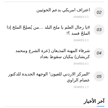
اعتراف امريكي بدعم الحوثيين
0 SHARES
#يا رجال العلم يا ملح البلد …من يُصلِحُ الملحَ إذا
الملحُ فسد ؟!
0 SHARES
شرفاء المهنة المذيعان (عزة الشرع ومحمد
كريشان) يبكيان سقوط بغداد
0 SHARES
“المركز الاردني للعيون” الوجهة الجديدة للدكتور
عصام الراوي
1 SHARES
آخر الأخبار