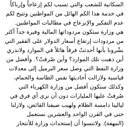
السكانية للشعب والتي تسبب لكم إزعاجاً وإرباكاً
في خدمة هذا الكم الهائل من المواطنين وتتيح لكم
عدم التفكير والإنزعاج في مطالبات المواطنين.
هي وزارة ستكون مردوداتها المالية وفيرة جداً أكثر
من مردودات إرتفاع أسعار الدولار على الفقير التي
بشّرونا بأنها أحدثتْ فرقاً هائلاً في الموارد ولاندري
أين ذهبت تلك الموارد؟ وأين صُرفتْ؟. وأفضل من
وزارة النفط التي وصل سعر البرميل إلى معدلات
قياسية ولازالت أحاديثها نفس الطاسة والحمام،
وكذلك ستكون أفضل من وزارة الكهرباء التي
صُرفتْ عليها المليارات دون أن نرى أي فرق في
ليالينا دامسة الظلام ولهيب صيفنا القائض، ولازلنا
حتى في القرن الواحد والعشرين نستعمل
(المهفة). ولاتنسوا أن إستحداث وزارة للأنتحار