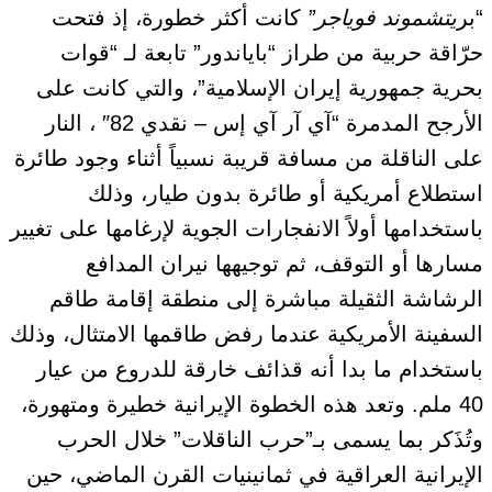
“بر
يتشموند فوياجر”
كانت أكثر خطورة، إذ فتحت
حرّاقة حربية من طراز “باياندور” تابعة لـ “قوات
بحرية جمهورية إيران الإسلامية”، والتي كانت على
الأرجح المدمرة “آي آر آي إس – نقدي 82″ ، النار
على الناقلة من مسافة قريبة نسبياً أثناء وجود طائرة
استطلاع أمريكية أو طائرة بدون طيار، وذلك
باستخدامها أولاً الانفجارات الجوية لإرغامها على تغيير
مسارها أو التوقف، ثم توجيهها نيران المدافع
الرشاشة الثقيلة مباشرة إلى منطقة إقامة طاقم
السفينة الأمريكية عندما رفض طاقمها الامتثال، وذلك
باستخدام ما بدا أنه قذائف خارقة للدروع من عيار
40 ملم. وتعد هذه الخطوة الإيرانية خطيرة ومتهورة،
وتُذَكر بما يسمى بـ”حرب الناقلات” خلال الحرب
الإيرانية العراقية في ثمانينيات القرن الماضي، حين