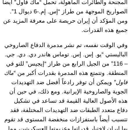
المجنحة والطائرات المأهولة، تحمل “ماك فاول” أيضاً
الصواريخ الموجهة من طراز “إس. إم.-6 ديوال 1”.
ومن المؤكد أن إيران حريصة على معرفة المزيد عن
جميع هذه القدرات.
وفي الوقت نفسه، تم نشر مدمرة الدفاع الصاروخي
الباليستي “يو. إس. إس. توماس هاندر دي. دي. جي.
– 116” من الجيل الرابع من طراز “إيجيس” للتو في
المنطقة. وتتمتع هذه المدمرة بقدرات أكبر من “
ماك
فاول”
ويمكن أن توفر رادعاً أفضل ضد التهديدات
الجوية والصاروخية الإيرانية. ومع ذلك، في حين أن
هذه الأصول العالية القيمة قد تساعد في تشكيل
دفاع متعدد الطبقات ضد التهديدات المختلفة، فقد
تتسبب أيضاً باستفزازات منخفضة المستوى قد تقوم
بها إيران لاختبار قدراتها وعزيمتها العسكريتين، مما