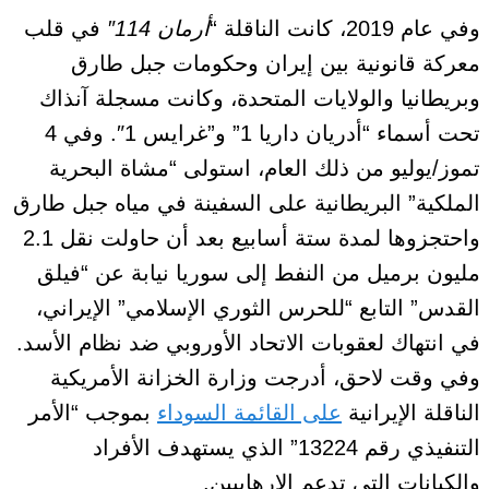
وفي عام 2019، كانت الناقلة “
أرمان
114″
في قلب
معركة قانونية بين إيران وحكومات جبل طارق
وبريطانيا والولايات المتحدة، وكانت مسجلة آنذاك
تحت أسماء “أدريان داريا 1”
و”غرايس 1″. وفي 4
تموز/يوليو من ذلك العام، استولى “مشاة البحرية
الملكية” البريطانية على السفينة في مياه جبل طارق
واحتجزوها لمدة ستة أسابيع بعد أن حاولت نقل 2.1
مليون برميل من النفط إلى سوريا نيابة عن “فيلق
القدس” التابع “للحرس الثوري الإسلامي” الإيراني،
في انتهاك لعقوبات الاتحاد الأوروبي ضد نظام الأسد.
وفي وقت لاحق، أدرجت وزارة الخزانة الأمريكية
الناقلة الإيرانية
على القائمة السوداء
بموجب “الأمر
التنفيذي رقم 13224” الذي يستهدف الأفراد
والكيانات التي تدعم الإرهابيين.