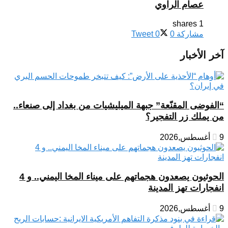
عصام الراوي
1 shares
مشاركة
0
0
Tweet
آخر الأخبار
“الفوضى المقنّعة” جبهة الميليشيات من بغداد إلى صنعاء..
من يملك زر التفجير؟
9 أغسطس,2026
الحوثيون يصعدون هجماتهم على ميناء المخا اليمني.. و 4
انفجارات تهز المدينة
9 أغسطس,2026