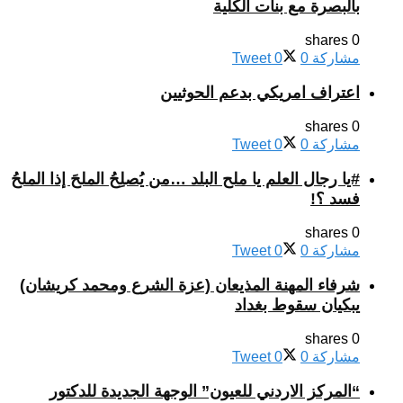
بالبصرة مع بنات الكلية
0 shares
مشاركة
0
0
Tweet
اعتراف امريكي بدعم الحوثيين
0 shares
مشاركة
0
0
Tweet
#يا رجال العلم يا ملح البلد …من يُصلِحُ الملحَ إذا الملحُ
فسد ؟!
0 shares
مشاركة
0
0
Tweet
شرفاء المهنة المذيعان (عزة الشرع ومحمد كريشان)
يبكيان سقوط بغداد
0 shares
مشاركة
0
0
Tweet
“المركز الاردني للعيون” الوجهة الجديدة للدكتور