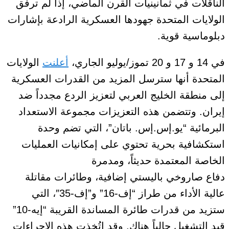
الناقلات في ثمانينيات القرن الماضي، إذا لم ترفق
الولايات المتحدة جهودها العسكرية الرادعة بإشارات
دبلوماسية قوية.
في 14 و 17 و 20 تموز/يوليو الجاري،
أعلنت
الولايات
المتحدة أنها سترسل المزيد من القدرات العسكرية
إلى منطقة الخليج العربي لتعزيز الردع مجدداً ضد
إيران. وتتضمن هذه التعزيزات مجموعة الاستعداد
البرمائية “يو.إس.إس. باتان”، التي تضم وحدة
استكشافية بحرية تحتوي على إمكانيات العمليات
الخاصة المعتمدة حديثاً، ومدمرة
دفاع صاروخي باليستي إضافية، وطائرات مقاتلة
عالية الأداء من طراز “إف-16” و”إف-35″، التي
ستزيد من قدرات طائرة المساندة القريبة “إيه-10”
قيد التشغيل حالياً هناك. وقد اتُخذت هذه الإجراءات