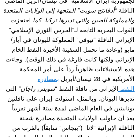
لجمهورية إيران الإسلامية”
في
نيسان/أبريل الماضي
الناقلة “
أدفانتج سويت” المتجهة إلى الولايات المتحدة
والمملوكة للصين والتي تديرها تركيا. كما
احتجزت
القوات البحرية التابعة لـ”الحرس الثوري الإسلامي”
الإيراني الناقلة “نيوفي” المملوكة لليونان في أيار/
مايو (وعادة ما تحمل السفينة الأخيرة النفط الخام
الإيراني ولكنها كانت فارغة في ذلك الوقت). وجاءت
هذه الاستيلاءات ظاهرياً رداً على أمر المحكمة
الأمريكية في 28 نيسان/أبريل
بمصادرة
النفط
الإيراني من ناقلة النفط “
سويس راجان”
التي
تديرها اليونان. وبالمثل، استولت إيران على ناقلتين
يونانيتين في العام الماضي لمدة ستة أشهر تقريباً
بعد أن حاولت الولايات المتحدة مصادرة شحنة
الناقلة الإيرانية “لانا” (“بيجاس” سابقاً) بالقرب من