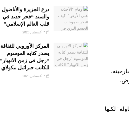
درع الجزيرة والأناضول
والسند “فجر جديد في
قلب العالم الإسلامي”
7 أغسطس,2026
المركز الأوروبي للثقافة
يصدر كتابه الموسوم
“رجل في زمن الانهيار”
للكاتب جبرائيل نيكولاي
رجيته،
7 أغسطس,2026
رض،
لة” لكنها