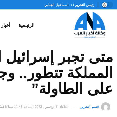
رئيس التحرير / د. اسماعيل الجنابي
الرئيسية
أخبار
متى تجبر إسرائيل 
المملكة تتطور.. وج
على الطاولة”
قسم التحرير
الثلاثاء, 7 نوفمبر , 2023 الساعة 11:46 صباحًا (مكة المكرمة)