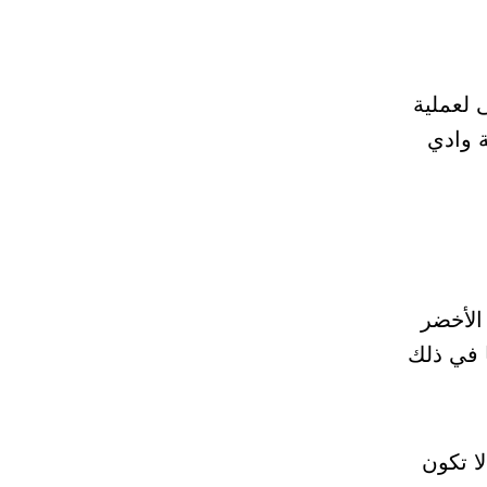
 لعملية
ة وادي
الأخضر
 في ذلك
ا تكون