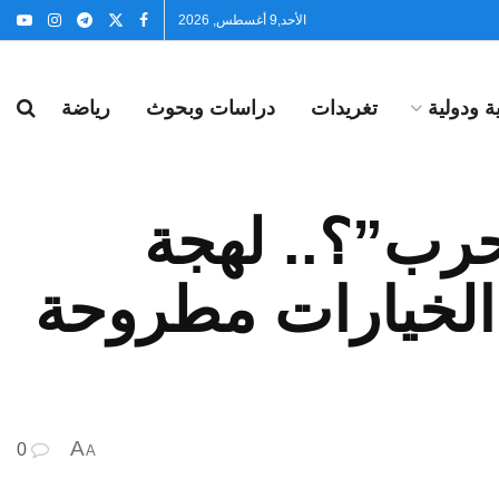
الأحد,9 أغسطس, 2026
 ودولية
تغريدات
دراسات وبحوث
رياضة
حرب”؟.. لهجة
 الخيارات مطروحة
A
0
A