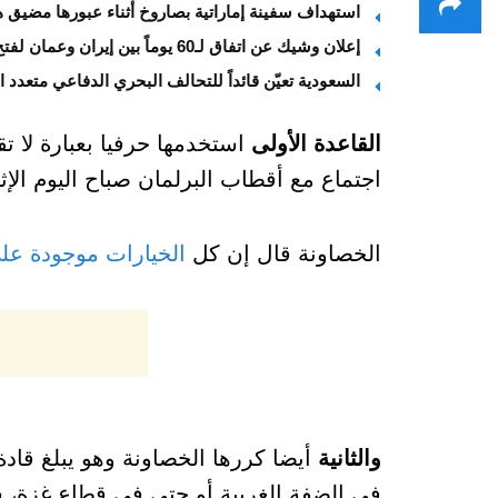
استهداف سفينة إماراتية بصاروخ أثناء عبورها مضيق 
إعلان وشيك عن اتفاق لـ60 يوماً بين إيران وعمان لفتح هرمز
السعودية تعيّن قائداً للتحالف البحري الدفاعي متعدد 
القاعدة الأولى
استخدمها حرفيا بعبارة لا تق
اجتماع مع أقطاب البرلمان صباح اليوم الإثن
الخصاونة قال إن كل
الخيارات موجودة على
والثانية
أيضا كررها الخصاونة وهو يبلغ قادة
في الضفة الغربية أو حتى في قطاع غزة، سي