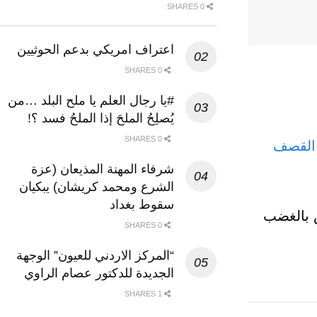
0 SHARES
اعتراف امريكي بدعم الحوثيين
0 SHARES
#يا رجال العلم يا ملح البلد …من
يُصلِحُ الملحَ إذا الملحُ فسد ؟!
0 SHARES
القصف
شرفاء المهنة المذيعان (عزة
الشرع ومحمد كريشان) يبكيان
سقوط بغداد
س بالغضب
0 SHARES
“المركز الاردني للعيون” الوجهة
الجديدة للدكتور عصام الراوي
1 SHARES