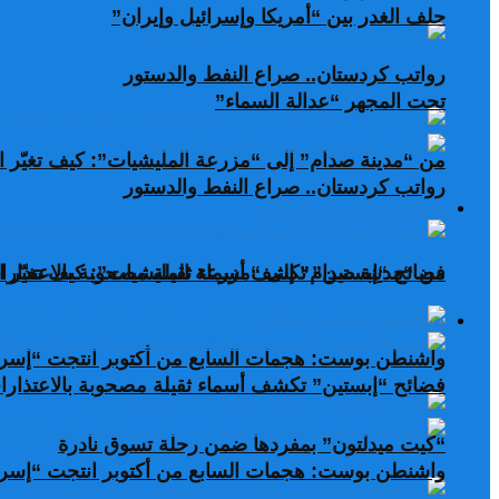
حلف الغدر بين “أمريكا وإسرائيل وإيران”
رواتب كردستان.. صراع النفط والدستور
تحت المجهر “عدالة السماء”
من “مدينة صدام” إلى “مزرعة المليشيات”: كيف تغيّر ال
رواتب كردستان.. صراع النفط والدستور
صحافة عربية ودولية
من “مدينة صدام” إلى “مزرعة المليشيات”: كيف تغيّر ال
فضائح “إبستين” تكشف أسماء ثقيلة مصحوبة بالاعتذارات
صحافة عربية ودولية
واشنطن بوست: هجمات السابع من أكتوبر انتجت “إسرا
فضائح “إبستين” تكشف أسماء ثقيلة مصحوبة بالاعتذارات
“كيت ميدلتون” بمفردها ضمن رحلة تسوق نادرة
واشنطن بوست: هجمات السابع من أكتوبر انتجت “إسرا