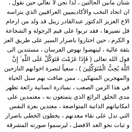
شتان مابين الحالتين ، لذا نحن لا نغالي حين نقول ،
ان اتحاد النخب والأكاديميين العراقيين الذي يتراسه
الاخ العزيز الدكتور عبدالقادر زينل قد ولد من ارحام
قل نضيرها ، فقد تربوا على قيم الرجولة و الشجاعة
و الكرم ، حين اختاروا باصرار السير على طريق العز
بثقة عالية ، لينهضوا نهوض الفرسان ، مستندين الى
قول الله تعالى ( فَإِذَا عَزَمْتَ فَتَوَكَّلْ عَلَى اللَّهِ ۚ إِنَّ
اللَّهَ يُحِبُّ الْمُتَوَكِّلِينَ ) ، سعياً لنصرة اخوانهم النازحين
والمهجرين المنهكين ، ممن ضاقت بهم سبل الحياة
في هذا الزمن الصعب ، بمبادرة انسانية رائعة تظهر
مدى الخلق الرائع الذي يتمتعون به ، معتمدين على
امكانياتهم الذاتية المتواضعة ، معتدين بعزة النفس
التي تدل على نقاء معدنهم ، يخطون الخطى باصرار
و ثبات نحو الغد الافضل ، ليرسموا صورته المشرقة