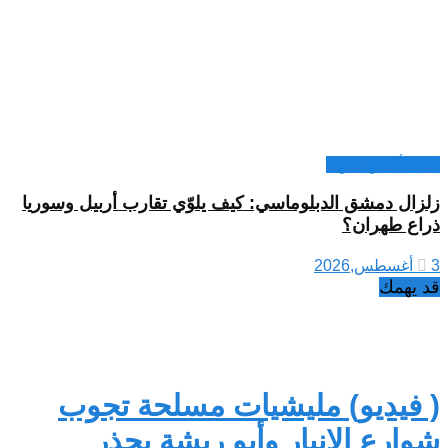
كتاب أخبار العرب
زلزال دمشق الدبلوماسي: كيف يلوّي تقارب أربيل وسوريا
ذراع طهران؟
3 أغسطس,2026
قد يهمك
( فيديو) مليشيات مسلحة تجوب
شوارع الانبار وأبو ريشة يحذر