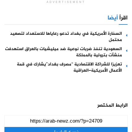
ADVERTISEMENT
اقرأ
أيضا
السفارة الأمريكية في بغداد تدعو رعاياها للاستعداد لتصعيد
محتمل
السعودية تنفذ ضربات نوعية ضد ميليشيات بالعراق استهدفت
منشآت بترولية بالمملكة
تعزيزا للشراكة الاقتصادية “مصرف بغداد”يشارك في قمة
الأعمال الأمريكية–العراقية
الرابط المختصر