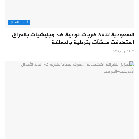
أخبار العراق
السعودية تنفذ ضربات نوعية ضد ميليشيات بالعراق
استهدفت منشآت بترولية بالمملكة
29 يوليو,2026