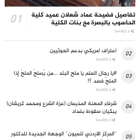
تفاصيل فضيحة عماد شعلان عميد كلية
الحاسوب بالبصرة مع بنات الكلية
0 SHARES
اعتراف امريكي بدعم الحوثيين
0 SHARES
#يا رجال العلم يا ملح البلد …من يُصلِحُ الملحَ إذا
الملحُ فسد ؟!
0 SHARES
شرفاء المهنة المذيعان (عزة الشرع ومحمد كريشان)
يبكيان سقوط بغداد
0 SHARES
“المركز الاردني للعيون” الوجهة الجديدة للدكتور