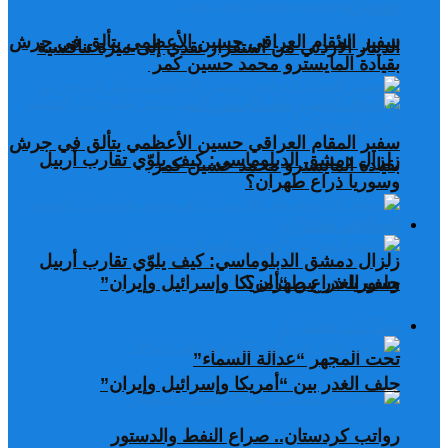
سفير المقام العراقي حسين الأعظمي يتألق في جرش
الدينار الأردني من استقرار نقدي إلى ميزة تنافسية
بقيادة المايسترو محمد حسين كمر
سفير المقام العراقي حسين الأعظمي يتألق في جرش
زلزال دمشق الدبلوماسي: كيف يلوّي تقارب أربيل
بقيادة المايسترو محمد حسين كمر
وسوريا ذراع طهران؟
مقالات مختارة
زلزال دمشق الدبلوماسي: كيف يلوّي تقارب أربيل
وسوريا ذراع طهران؟
حلف الغدر بين “أمريكا وإسرائيل وإيران”
مقالات مختارة
تحت المجهر “عدالة السماء”
حلف الغدر بين “أمريكا وإسرائيل وإيران”
رواتب كردستان.. صراع النفط والدستور