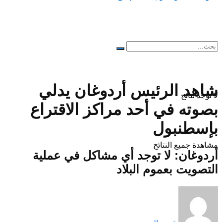
شاهد الرئيس أردوغان يدلي
لا توجد نتائج
بصوته في أحد مراكز الاقتراع
بإسطنبول
مشاهدة جميع النتائح
أردوغان: لا توجد أي مشاكل في عملية
التصويت بعموم البلاد