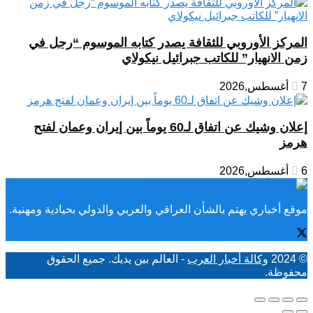
المركز الأوروبي للثقافة يصدر كتابه الموسوم “رجل في
زمن الانهيار” للكاتب جبرائيل نيكولاي
7 أغسطس,2026
إعلان وشيك عن اتفاق لـ60 يوماً بين إيران وعمان لفتح
هرمز
6 أغسطس,2026
موقع أخباري يهتم بالشأن العراقي والعربي والدولي بحيادية ومهنية.
© 2024
وكالة أخبار العرب
- العالم بين يديك. جميع الحقوق
محفوظة.