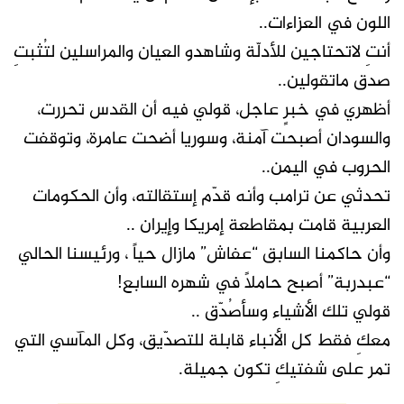
اللون في العزاءات..
أنتِ لاتحتاجين للأدلّة وشاهدو العيان والمراسلين لتُثبتِ
صدق ماتقولين..
أظهري في خبرٍ عاجل، قولي فيه أن القدس تحررت،
والسودان أصبحت آمنة، وسوريا أضحت عامرة، وتوقفت
الحروب في اليمن..
تحدثي عن ترامب وأنه قدّم إستقالته، وأن الحكومات
العربية قامت بمقاطعة إمريكا وإيران ..
وأن حاكمنا السابق “عفاش” مازال حياً ، ورئيسنا الحالي
“عبدربة” أصبح حاملاً في شهره السابع!
قولي تلك الأشياء وسأصُدّق ..
معكِ فقط كل الأنباء قابلة للتصدّيق، وكل المآسي التي
تمر على شفتيكِ تكون جميلة.