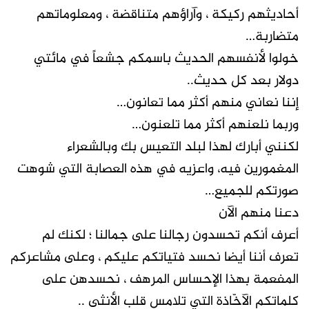
أحاديثهم ركيكة ، وآراؤهم متناقضة ، ومعلوماتهم
متضاربة…
خولوا لأنفسهم الحديث باسمكم جشعاً في مائتي
دولار بعد كل حديث..
إننا نعاني منهم أكثر مما تعانون…
وربما نلعنهم أكثر مما تلعنون…
لكنني أبارك لهذا لبلد التعيس بك وبالشعراء
المغمورين فيه، واعزيه في هذه العصابة التي شوهت
صورتكم للجميع…
دعنا منهم الآن
أعرف أنكم تحسدون رجالنا على جمالنا ؛ لكنك لم
تعرف أننا أيضا نحسد فتياتكم عليكم ، وعلى مشاعركم
المفعمة بهذا الإحساس المرهف ، نحسدهن على
كلماتكم الآخّاذة التي تلامس قلب الأنثى ..