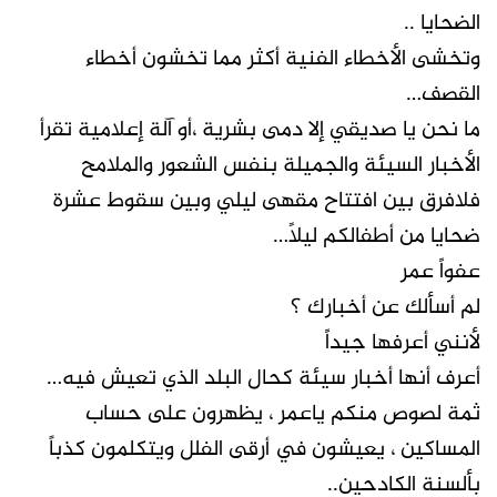
الضحايا ..
وتخشى الأخطاء الفنية أكثر مما تخشون أخطاء
القصف…
ما نحن يا صديقي إلا دمى بشرية ،أو آلة إعلامية تقرأ
الأخبار السيئة والجميلة بنفس الشعور والملامح
فلافرق بين افتتاح مقهى ليلي وبين سقوط عشرة
ضحايا من أطفالكم ليلاً…
عفواً عمر
لم أسألك عن أخبارك ؟
لأنني أعرفها جيداً
أعرف أنها أخبار سيئة كحال البلد الذي تعيش فيه…
ثمة لصوص منكم ياعمر ، يظهرون على حساب
المساكين ، يعيشون في أرقى الفلل ويتكلمون كذباً
بألسنة الكادحين..