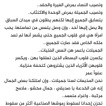
وتصيب النساء بمرض الغيرة والحقد..
وتصيب الجميلة بمرض الوحدة والاكتئاب..
يتسابق الجميع إليها لكنهم يظلون في ميدان السباق
ولا يصل إليها أحد ، وإن وصل يتعس من تعاستها، يحب
امرأة هي في قلوب الجميع حتى يشعر أنها لم تعد
ملكه الخاص فقد صارت للجميع…
الجميلات ياعمر هن اتعس الفتيات..
يكسرن قلوب البسطاء الذين تعلقوا بهن ، ويكسر
قلوبهن الأثرياء الذين يشتروهن كتحفة منزلية.
عفواً عمر
نحن المذيعات لسنا جميلات ، وإن امتلكنا بعض الجمال
إنه فن الخدعة يا صديقي ، جمال محشو ، ملامح
مركبة ، واغراء متعمد..
تحزن إحدانا لسقوط رموشها الصناعية أكثر من سقوط