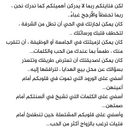
لكن فتايتكم ربما لا يدركن أهميتكم كما ندرك نحن ،
ربما تحفظاً والأرجح غباءً..
كان يمكن لجارتك في الحي أن تطل من الشرفة ،
لتخطف قلبك ورسائلك ..
كان يمكن لزميلتك في الجامعة أو الوظيفة ، أن تتقرب
منك ، طمعاً بما عندك من الحب والكلمات…
كان يمكن لصديقتك أن تعترض طريقك وتتعذر
بسؤالك عن محل بيع الهدايا ، لترافقها إليه..
أسفي على الورود التي تموت في قلوبكم أمام
أعينهن…
أسفي على الكلمات التي تشيخ في ألسنتكم أمام
صمتهن…
وأسفي على قلوبكم المشتعلة حين تنطفئ أمام
فتيات ترغب بالزواج أكثر من الحب…