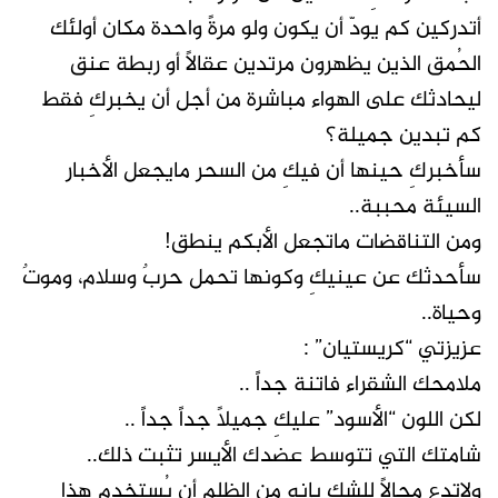
أتدركين كم يودّ أن يكون ولو مرةً واحدة مكان أولئك
الحُمق الذين يظهرون مرتدين عقالاً أو ربطة عنق
ليحادثك على الهواء مباشرة من أجل أن يخبركِ فقط
كم تبدين جميلة؟
سأخبركِ حينها أن فيكِ من السحر مايجعل الأخبار
السيئة محببة..
ومن التناقضات ماتجعل الأبكم ينطق!
سأحدثك عن عينيكِ وكونها تحمل حربٌ وسلام، وموتٌ
وحياة..
عزيزتي “كريستيان” :
ملامحك الشقراء فاتنة جداً ..
لكن اللون “الأسود” عليكِ جميلاً جداً جداً ..
شامتك التي تتوسط عضدك الأيسر تثبت ذلك..
ولاتدع مجالاً للشك بإنه من الظلم أن يُستخدم هذا