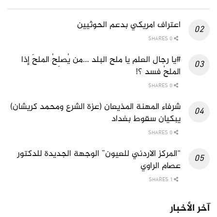
اعتراف امريكي بدعم الحوثيين
0 SHARES
#يا رجال العلم يا ملح البلد …من يُصلِحُ الملحَ إذا
الملحُ فسد ؟!
0 SHARES
شرفاء المهنة المذيعان (عزة الشرع ومحمد كريشان)
يبكيان سقوط بغداد
0 SHARES
“المركز الاردني للعيون” الوجهة الجديدة للدكتور
عصام الراوي
1 SHARES
آخر الأخبار