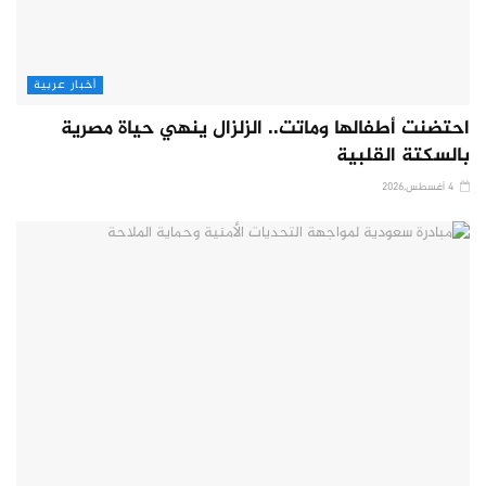
أخبار عربية
احتضنت أطفالها وماتت.. الزلزال ينهي حياة مصرية
بالسكتة القلبية
4 أغسطس,2026