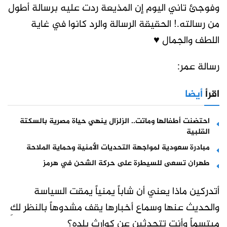
وفوجئ تاني اليوم إن المذيعة ردت عليه برسالة أطول
من رسالته.! الحقيقة الرسالة والرد كانوا في غاية
اللطف والجمال ♥
رسالة عمر:
اقرأ
أيضا
احتضنت أطفالها وماتت.. الزلزال ينهي حياة مصرية بالسكتة
القلبية
مبادرة سعودية لمواجهة التحديات الأمنية وحماية الملاحة
طهران تسعى للسيطرة على حركة الشحن في هرمز
أتدركين ماذا يعني أن شاباً يمنياً يمقت السياسة
والحديث عنها وسماع أخبارها يقف مشدوهاً بالنظر لكِ
مبتسماً وأنتِ تتحدثين عن كوارث بلده؟