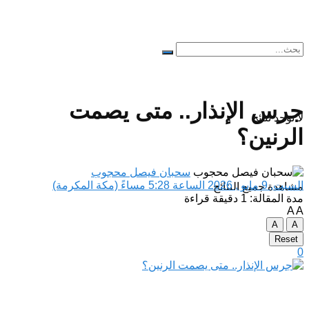
جرس الإنذار.. متى يصمت
لا توجد نتائج
الرنين؟
سحبان فيصل محجوب
السبت, 9 مايو , 2026 الساعة 5:28 مساءً (مكة المكرمة)
مشاهدة جميع النتائح
مدة المقالة: 1 دقيقة قراءة
A
A
A
A
Reset
0