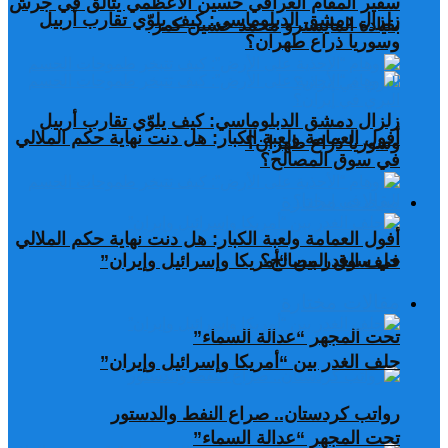
سفير المقام العراقي حسين الأعظمي يتألق في جرش
زلزال دمشق الدبلوماسي: كيف يلوّي تقارب أربيل
بقيادة المايسترو محمد حسين كمر
وسوريا ذراع طهران؟
زلزال دمشق الدبلوماسي: كيف يلوّي تقارب أربيل
أفول العمامة ولعبة الكبار: هل دنت نهاية حكم الملالي
وسوريا ذراع طهران؟
في سوق المصالح؟
مقالات مختارة
أفول العمامة ولعبة الكبار: هل دنت نهاية حكم الملالي
في سوق المصالح؟
حلف الغدر بين “أمريكا وإسرائيل وإيران”
مقالات مختارة
تحت المجهر “عدالة السماء”
حلف الغدر بين “أمريكا وإسرائيل وإيران”
رواتب كردستان.. صراع النفط والدستور
تحت المجهر “عدالة السماء”