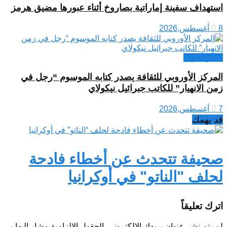
استهداف سفينة إماراتية بصاروخ أثناء عبورها مضيق هرمز
8 أغسطس,2026
أخبار العراق
المركز الأوروبي للثقافة يصدر كتابه الموسوم “رجل في
زمن الانهيار” للكاتب جبرائيل نيكولاي
7 أغسطس,2026
قد يهمك
صحيفة تتحدث عن أخطاء فادحة
لحلف "الناتو" في أوكرانيا
اترك تعليقاً
لن يتم نشر عنوان بريدك الإلكتروني.
الحقول الإلزامية مشار إليها بـ