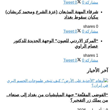
مشاركة
0
0
Tweet
شرفاء المهنة المذيعان (عزة الشرع ومحمد كريشان)
يبكيان سقوط بغداد
0 shares
مشاركة
0
0
Tweet
“المركز الاردني للعيون” الوجهة الجديدة للدكتور
عصام الراوي
1 shares
مشاركة
0
0
Tweet
آخر الأخبار
“الفوضى المقنّعة” جبهة الميليشيات من بغداد إلى صنعاء..
من يملك زر التفجير؟