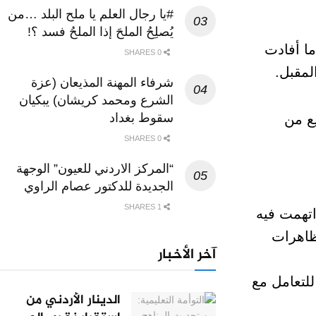
#يا رجال العلم يا ملح البلد …من
يُصلِحُ الملحَ إذا الملحُ فسد ؟!
ما أفادت
0 SHARES
لمقبل.
شرفاء المهنة المذيعان (عزة
الشرع ومحمد كريشان) يبكيان
سقوط بغداد
يع من
0 SHARES
“المركز الاردني للعيون” الوجهة
الجديدة للدكتور عصام الراوي
1 SHARES
تهمت فيه
تظاهرات
آخر الأخبار
لتعامل مع
الدينار الأردني من