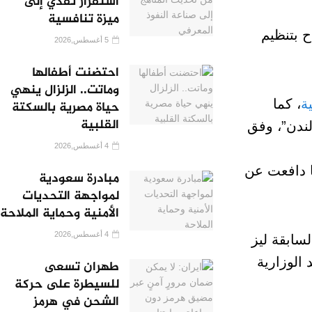
استقرار نقدي إلى
ميزة تنافسية
ح بتنظيم
5 أغسطس,2026
احتضنت أطفالها
وماتت.. الزلزال ينهي
ة
، كما
حياة مصرية بالسكتة
القلبية
ندن”، وفق
4 أغسطس,2026
ما دافعت عن
مبادرة سعودية
لمواجهة التحديات
الأمنية وحماية الملاحة
4 أغسطس,2026
لسابقة ليز
واعد الوزارية
طهران تسعى
للسيطرة على حركة
الشحن في هرمز