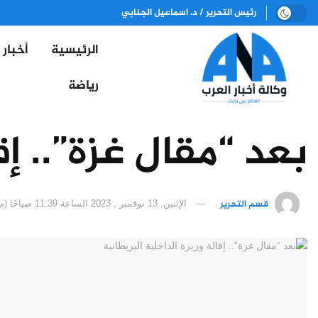
رئيس التحرير / د. اسماعيل الجنابي
الرئيسية
أخبار
رياضة
بعد “مقال غزة”.. إق
قسم التحرير
الإثنين, 13 نوفمبر , 2023 الساعة 11:39 صباحًا (مكة المكرمة)