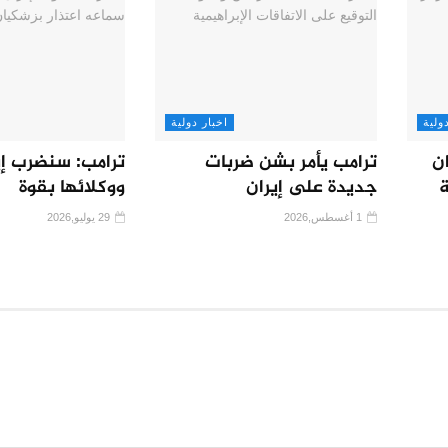
ولية
اخبار دولية
ن
ترامب يأمر بشن ضربات
ترامب: سنضرب إي
ة
جديدة على إيران
ووكلائها بقوة
1 أغسطس,2026
29 يوليو,2026