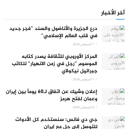
آخر الأخبار
درع الجزيرة والأناضول والسند “فجر جديد
في قلب العالم الإسلامي”
7 أغسطس,2026
المركز الأوروبي للثقافة يصدر كتابه
الموسوم “رجل في زمن الانهيار” للكاتب
جبرائيل نيكولاي
7 أغسطس,2026
إعلان وشيك عن اتفاق لـ60 يوماً بين إيران
وعمان لفتح هرمز
6 أغسطس,2026
جي دي فانس: سنستخدم كل الأدوات
للتوصل إلى حل مع إيران