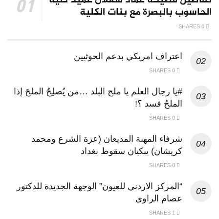
تفاصيل فضيحة عماد شعلان عميد كلية
الحاسوب بالبصرة مع بنات الكلية
0 SHARES
اعتراف امريكي بدعم الحوثيين
0 SHARES
#يا رجال العلم يا ملح البلد …من يُصلِحُ الملحَ إذا
الملحُ فسد ؟!
0 SHARES
شرفاء المهنة المذيعان (عزة الشرع ومحمد
كريشان) يبكيان سقوط بغداد
0 SHARES
“المركز الاردني للعيون” الوجهة الجديدة للدكتور
عصام الراوي
1 SHARES