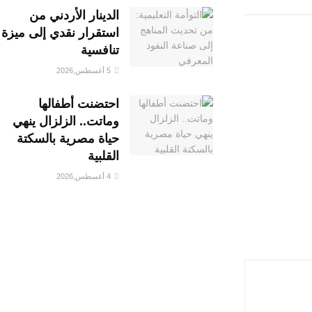
الدينار الأردني من
استقرار نقدي إلى ميزة
تنافسية
5 أغسطس,2026
احتضنت أطفالها
وماتت.. الزلزال ينهي
حياة مصرية بالسكتة
القلبية
4 أغسطس,2026