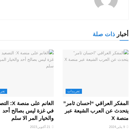
أخبار
ذات صلة
تغريدات
تغر
المفكر العراقي “احسان ثامر”
الغانم على منصة 
يتحدث عن العرب الشيعة عبر
في غزة ليس بصالح أحد
منصة X
والخيار المر الا سلم
9 يناير,2024
21 أكتوبر,2023