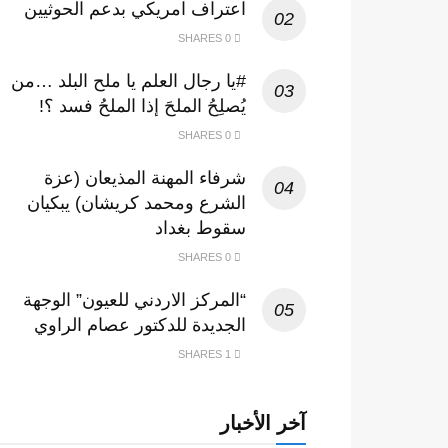
اعتراف امريكي بدعم الحوثيين
0 SHARES
#يا رجال العلم يا ملح البلد …من
يُصلِحُ الملحَ إذا الملحُ فسد ؟!
0 SHARES
شرفاء المهنة المذيعان (عزة
الشرع ومحمد كريشان) يبكيان
سقوط بغداد
0 SHARES
“المركز الاردني للعيون” الوجهة
الجديدة للدكتور عصام الراوي
1 SHARES
آخر الأخبار