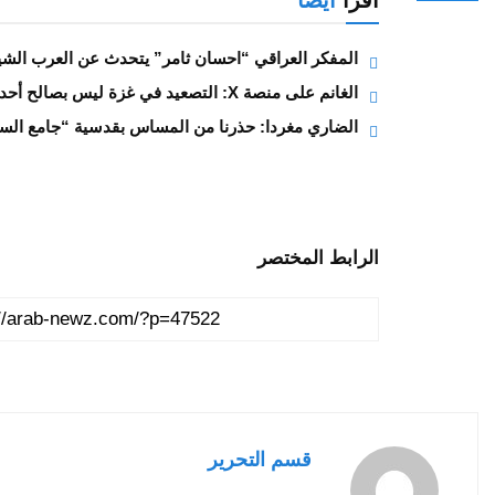
اقرأ
أيضا
المفكر العراقي “احسان ثامر” يتحدث عن العرب الشيع
الغانم على منصة X: التصعيد في غزة ليس بصالح أحد والخيار المر الا سلم
الضاري مغردا: حذرنا من المساس بقدسية “جامع السر
الرابط المختصر
قسم التحرير