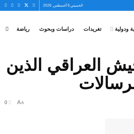
الخميس,6 أغسطس, 2026
 ودولية
تغريدات
دراسات وبحوث
رياضة
جيش العراقي الذين
رسالات
A
0
A