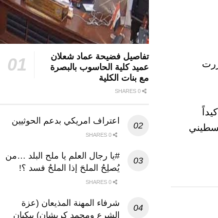
تفاصيل فضيحة عماد شعلان
ررت
عميد كلية الحاسوب بالبصرة
مع بنات الكلية
0 SHARES
يداً
اعتراف امريكي بدعم الحوثيين
لسطيني
0 SHARES
#يا رجال العلم يا ملح البلد …من
يُصلِحُ الملحَ إذا الملحُ فسد ؟!
0 SHARES
شرفاء المهنة المذيعان (عزة
الشرع ومحمد كريشان) يبكيان