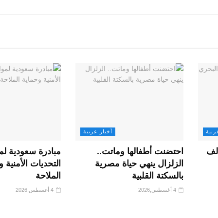
ربية
أخبار عربية
الف
احتضنت أطفالها وماتت..
مبادرة سعودية لم
الزلزال ينهي حياة مصرية
التحديات الأمنية و
بالسكتة القلبية
الملاحة
4 أغسطس,2026
4 أغسطس,2026