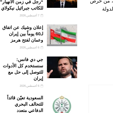
ة، من حرص
“رجل في زمن الانهيار”
للكاتب جبرائيل نيكولاي
دولة
7 أغسطس,2026
إعلان وشيك عن اتفاق
لـ60 يوماً بين إيران
وعمان لفتح هرمز
6 أغسطس,2026
جي دي فانس:
سنستخدم كل الأدوات
للتوصل إلى حل مع
إيران
6 أغسطس,2026
السعودية تعيّن قائداً
للتحالف البحري
الدفاعي متعدد