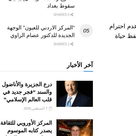
سقوط بغداد
0 SHARES
دم احترام
“المركز الاردني للعيون” الوجهة
الجديدة للدكتور عصام الراوي
فظ حياة
1 SHARES
آخر الأخبار
درع الجزيرة والأناضول
والسند “فجر جديد في
قلب العالم الإسلامي”
7 أغسطس,2026
المركز الأوروبي للثقافة
يصدر كتابه الموسوم