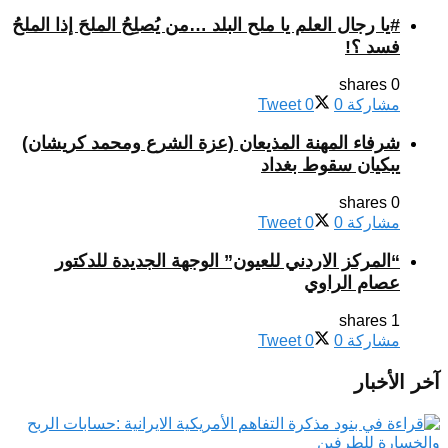
#يا رجال العلم يا ملح البلد …من يُصلِحُ الملحَ إذا الملحُ
فسد ؟!
0 shares
مشاركة
0
0
Tweet
شرفاء المهنة المذيعان (عزة الشرع ومحمد كريشان)
يبكيان سقوط بغداد
0 shares
مشاركة
0
0
Tweet
“المركز الاردني للعيون” الوجهة الجديدة للدكتور
عصام الراوي
1 shares
مشاركة
0
0
Tweet
آخر الأخبار