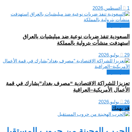
1 أغسطس,2026
أخبار العراق
السعودية تنفذ ضربات نوعية ضد ميليشيات بالعراق
استهدفت منشآت بترولية بالمملكة
29 يوليو,2026
أخبار العراق
تعزيزا للشراكة الاقتصادية “مصرف بغداد”يشارك في قمة
الأعمال الأمريكية–العراقية
26 يوليو,2026
قد يهمك
الحرب الهجينة من حروب المستقبل