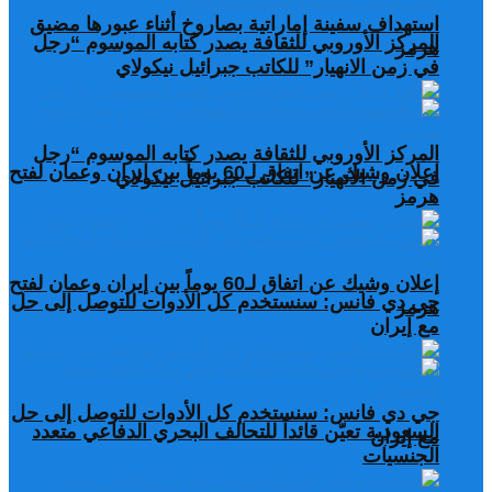
استهداف سفينة إماراتية بصاروخ أثناء عبورها مضيق
المركز الأوروبي للثقافة يصدر كتابه الموسوم “رجل
هرمز
في زمن الانهيار” للكاتب جبرائيل نيكولاي
المركز الأوروبي للثقافة يصدر كتابه الموسوم “رجل
إعلان وشيك عن اتفاق لـ60 يوماً بين إيران وعمان لفتح
في زمن الانهيار” للكاتب جبرائيل نيكولاي
هرمز
إعلان وشيك عن اتفاق لـ60 يوماً بين إيران وعمان لفتح
جي دي فانس: سنستخدم كل الأدوات للتوصل إلى حل
هرمز
مع إيران
جي دي فانس: سنستخدم كل الأدوات للتوصل إلى حل
السعودية تعيّن قائداً للتحالف البحري الدفاعي متعدد
مع إيران
الجنسيات