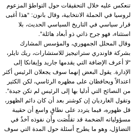
تنعكس عليه خلال التحقيقات حول التواطؤ المزعوم
لروسيا في الحملة الانتخابية، وقال بانون: “هذا أغبى
قرار سياسي في التاريخ السياسي الحديث، بلا
استثناء، فهو جرح ذاتي ذو أبعاد هائلة”.
وقال المحلل الجمهوري، والمؤسس المشارك
بشركة فاوندري ستراتيجيز للاستشارات، ريك تايلر،
“لا أعرف الإضافة التي يقدمها جاريد وإيفانكا إلى
الإدارة. يقول البعض إنهما سوف يجعلان الرئيس أكثر
اعتدالاً ويحافظان على مظهره الرئاسي، لكن الكثير
من النصائح التي أدليا بها إلى الرئيس لم تكن جيدة”.
وتقول الغارديان إن كوشنر بعد أن كان دائم الظهور،
قل ظهوره، فيما يتردد على نطاقٍ واسع أن حقيبة
مسؤولياته الضخمة قد تقلَّصَت وأن نفوذه آخذٌ في
التضاؤل، وهو ما يطرح أسئلة حول المدة التي سوف