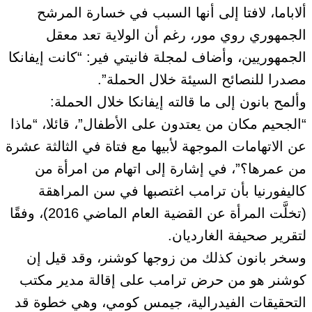
ألاباما، لافتا إلى أنها السبب في خسارة المرشح
الجمهوري روي مور، رغم أن الولاية تعد معقل
الجمهوريين، وأضاف لمجلة فانيتي فير: “كانت إيفانكا
مصدرا للنصائح السيئة خلال الحملة”.
وألمح بانون إلى ما قالته إيفانكا خلال الحملة:
“الجحيم مكان من يعتدون على الأطفال”، قائلا، “ماذا
عن الاتهامات الموجهة لأبيها مع فتاة في الثالثة عشرة
من عمرها؟”، في إشارة إلى اتهام من امرأة من
كاليفورنيا بأن ترامب اغتصبها في سن المراهقة
(تخلَّت المرأة عن القضية العام الماضي 2016)، وفقًا
لتقرير صحيفة الغارديان.
وسخر بانون كذلك من زوجها كوشنر، وقد قيل إن
كوشنر هو من حرض ترامب على إقالة مدير مكتب
التحقيقات الفيدرالية، جيمس كومي، وهي خطوة قد