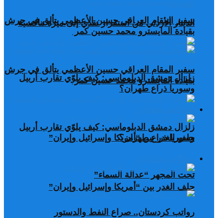
سفير المقام العراقي حسين الأعظمي يتألق في جرش
الدينار الأردني من استقرار نقدي إلى ميزة تنافسية
بقيادة المايسترو محمد حسين كمر
سفير المقام العراقي حسين الأعظمي يتألق في جرش
زلزال دمشق الدبلوماسي: كيف يلوّي تقارب أربيل
بقيادة المايسترو محمد حسين كمر
وسوريا ذراع طهران؟
مقالات مختارة
زلزال دمشق الدبلوماسي: كيف يلوّي تقارب أربيل
وسوريا ذراع طهران؟
حلف الغدر بين “أمريكا وإسرائيل وإيران”
مقالات مختارة
تحت المجهر “عدالة السماء”
حلف الغدر بين “أمريكا وإسرائيل وإيران”
رواتب كردستان.. صراع النفط والدستور