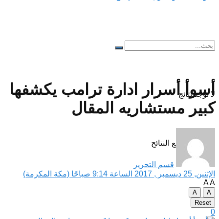
أسوأ أسرار ادارة ترامب يكشفها
لا توجد نتائج
كبير مستشاريه المقال
مشاهدة جميع النتائح
قسم التحرير
الإثنين, 25 ديسمبر , 2017 الساعة 9:14 صباحًا (مكة المكرمة)
A
A
A
A
Reset
0