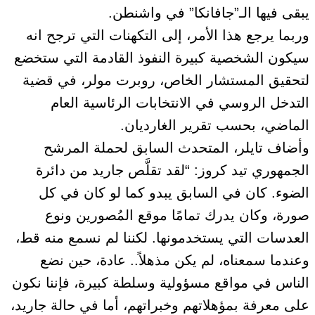
يبقى فيها الـ”جافانكا” في واشنطن.
وربما يرجع هذا الأمر، إلى التكهنات التي ترجح انه
سيكون الشخصية كبيرة النفوذ القادمة التي ستخضع
لتحقيق المستشار الخاص، روبرت مولر، في قضية
التدخل الروسي في الانتخابات الرئاسية العام
الماضي، بحسب تقرير الغارديان.
وأضاف تايلر، المتحدث السابق لحملة المرشح
الجمهوري تيد كروز: “لقد تقلَّص جاريد من دائرة
الضوء. كان في السابق يبدو كما لو كان في كل
صورة، وكان يدرك تمامًا موقع المُصورين ونوع
العدسات التي يستخدمونها. لكننا لم نسمع منه قط،
وعندما سمعناه، لم يكن مذهلاً.. عادة، حين نضع
الناس في مواقع مسؤولية وسلطة كبيرة، فإننا نكون
على معرفة بمؤهلاتهم وخبراتهم، أما في حالة جاريد،