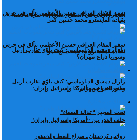
سفير المقام العراقي حسين الأعظمي يتألق في جرش
الدينار الأردني من استقرار نقدي إلى ميزة تنافسية
بقيادة المايسترو محمد حسين كمر
سفير المقام العراقي حسين الأعظمي يتألق في جرش
زلزال دمشق الدبلوماسي: كيف يلوّي تقارب أربيل
بقيادة المايسترو محمد حسين كمر
وسوريا ذراع طهران؟
مقالات مختارة
زلزال دمشق الدبلوماسي: كيف يلوّي تقارب أربيل
وسوريا ذراع طهران؟
حلف الغدر بين “أمريكا وإسرائيل وإيران”
مقالات مختارة
تحت المجهر “عدالة السماء”
حلف الغدر بين “أمريكا وإسرائيل وإيران”
رواتب كردستان.. صراع النفط والدستور