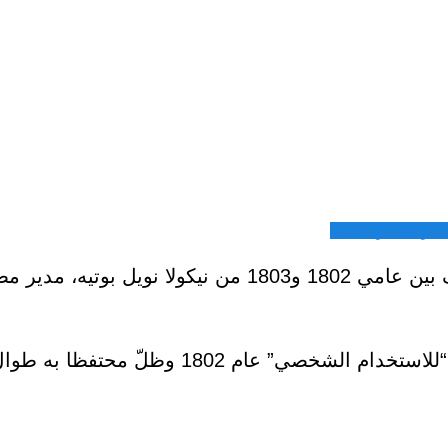
شاركة عبر الايميل
“بونابرت، القنصل الأول آنذاك، طلب تصنيع هذا السيف بين