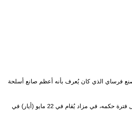
 عامي 1802 و1803 من نيكولا نويل بوتيه، مدير مصنع فرساي الذي كان يُعرف بأنه أعظم صانع أسلحة
يُعرض سيف طلب الإمبراطور الفرنسي نابليون صنعه “للاستخدام الشخصي” عام 1802 وظلّ محتفظا به طوال فترة حكمه، في مزاد يُقام في 22 مايو (أيار) في