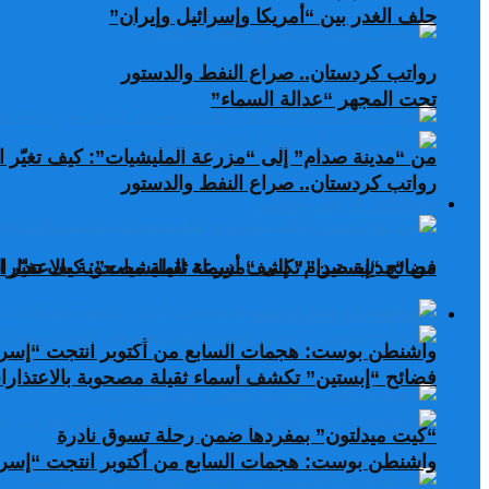
حلف الغدر بين “أمريكا وإسرائيل وإيران”
رواتب كردستان.. صراع النفط والدستور
تحت المجهر “عدالة السماء”
من “مدينة صدام” إلى “مزرعة المليشيات”: كيف تغيّر ال
رواتب كردستان.. صراع النفط والدستور
صحافة عربية ودولية
من “مدينة صدام” إلى “مزرعة المليشيات”: كيف تغيّر ال
فضائح “إبستين” تكشف أسماء ثقيلة مصحوبة بالاعتذارات
صحافة عربية ودولية
واشنطن بوست: هجمات السابع من أكتوبر انتجت “إسرا
فضائح “إبستين” تكشف أسماء ثقيلة مصحوبة بالاعتذارات
“كيت ميدلتون” بمفردها ضمن رحلة تسوق نادرة
واشنطن بوست: هجمات السابع من أكتوبر انتجت “إسرا