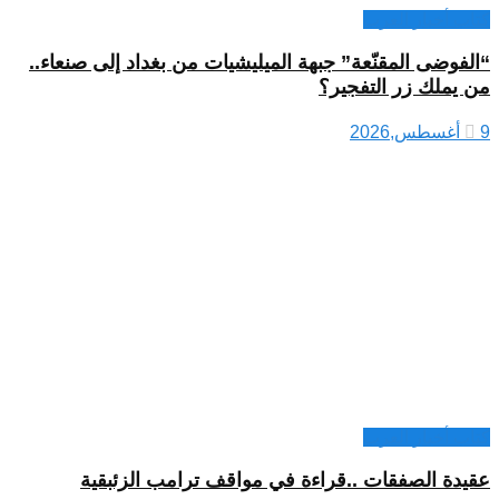
كتاب أخبار العرب
“الفوضى المقنّعة” جبهة الميليشيات من بغداد إلى صنعاء..
من يملك زر التفجير؟
9 أغسطس,2026
كتاب أخبار العرب
عقيدة الصفقات ..قراءة في مواقف ترامب الزئبقية