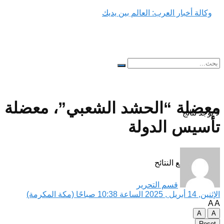
معضلة “الحشد الشعبي”، معضلة
لا توجد نتائج
تأسيس الدولة
مشاهدة جميع النتائح
قسم التحرير
الإثنين, 14 أبريل , 2025 الساعة 10:38 صباحًا (مكة المكرمة)
A
A
A
A
Reset