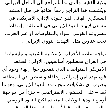
ولاية الفقيه، والذي بدأ بالتراجع الى الداخل الايراني.
ويكتسب هذا التراجع زخماً إضافياً في ظل الحشد
العسكري الهائل الذي تقوده الإدارة الأمريكية، في
مسعى لإنهاء النفوذ الإيراني في المنطقة وإسقاط
مشروعه القومي، سواء بالمفاوضات او عبر الحرب،
تحت عناوين مثل “التهديد النووي الإيراني”.
تواجه سلطة الأحزاب الإسلامية الشيعية وميليشياتها
في العراق معضلتين أساسيتين. الأولى: الضغط
الأمريكي المتواصل، الذي يتمحور حول إنهاء وجود أي
قوة تهدد أمن إسرائيل وحلفاء واشنطن في المنطقة،
وضرب أي تشكيلات تتيح تمدد النفوذ الإيراني، وهو ما
يُعد – على المستوى الاستراتيجي – جزءاً من مواجهة
أوسع تقودها الولايات المتحدة لكبح النفوذ الروسي
والصيني في الشرق الأوسط. وفي هذا السياق،