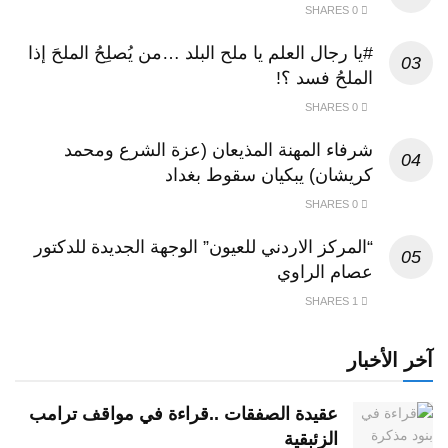
0 SHARES
#يا رجال العلم يا ملح البلد …من يُصلِحُ الملحَ إذا
الملحُ فسد ؟!
0 SHARES
شرفاء المهنة المذيعان (عزة الشرع ومحمد
كريشان) يبكيان سقوط بغداد
0 SHARES
“المركز الاردني للعيون” الوجهة الجديدة للدكتور
عصام الراوي
1 SHARES
آخر الأخبار
عقيدة الصفقات ..قراءة في مواقف ترامب
الزئبقية