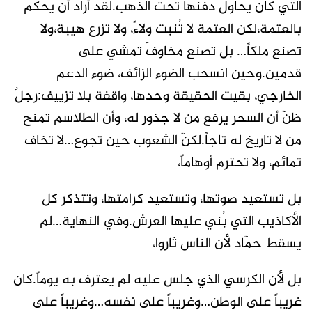
التي كان يحاول دفنها تحت الذهب.لقد أراد أن يحكم
بالعتمة،لكن العتمة لا تُنبت ولاءً، ولا تزرع هيبة،ولا
تصنع ملكاً… بل تصنع مخاوفَ تمشي على
قدمين.وحين انسحب الضوء الزائف، ضوء الدعم
الخارجي، بقيت الحقيقة وحدها، واقفة بلا تزييف:رجلٌ
ظنّ أن السحر يرفع من لا جذور له، وأن الطلاسم تمنح
من لا تاريخ له تاجاً.لكنّ الشعوب حين تجوع…لا تخاف
تمائم، ولا تحترم أوهاماً،
بل تستعيد صوتها، وتستعيد كرامتها، وتتذكر كل
الأكاذيب التي بُني عليها العرش.وفي النهاية…لم
يسقط حمّاد لأن الناس ثاروا،
بل لأن الكرسي الذي جلس عليه لم يعترف به يوماً.كان
غريباً على الوطن…وغريباً على نفسه…وغريباً على