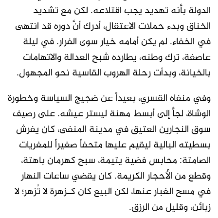
الدولة بأنه تهديد يجب اقتلاعه. لكن مع تشديد
الخناق وبدء حملات الاعتقال، أدرك أنَّ دوره قد انتهى
في الخفاء. لم يكن أمامه خيار سوى الفرار. في ليلة
عاصفة، ترك وطنه، يطارده شبح العدالة والاتهامات
بالخيانة، وبدأت رحلة الهروب القاسية نحو المجهول.
وفي منفاه القسري، بعيداً عن ضجيج السياسة وخطورة
الوشاة، لجأ إلى أبسط مهنة ليستر عيشه. على رصيف
سوق النجارين العتيق في مدينة المنفى، كان يفرش
بسطيته البالية ليقيم عليها متحفاً صغيراً للمغريات
الصامتة: محابس فضية يتيمة، سبح كهرمان باهتة،
وقطع من الأحجار الكريمة. كان يقضي ساعات النهار
في مسح الغبار عنها، لكن البيع كان كـزهرة لا تُزهر؛ لا
زبائن، وقليل من الرزق.