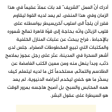
أدرك أنَّ العمل “الشريف” قد بات عملاً عقيماً في هذا
الزمان وفي هذا المنفى. لم يعد لديه القوة ليقاوم
فقرر أن يلجأ الى اسلوب آخريسيطر بواسطته على
قلوب الزبائن وانّه بحاجة إلى قوّة قاهرة تعالج شعوره
بالإحباط ، فراح يبحث عن عتبات المنازل الخلفية
والمكتبات التي تبيع المخطوطات الصفراء. جلس لدى
أشهر السحرة في المدينة، عثر على رجل عجوز بملامح
ذئب، وبدأ ينهل منه ومن معين الكتب الغامضة عن
الطلاسم والتمائم، مستخدماً كل ما لديه ليتعلم كيف
يسخّر ما هو خفي ليخدم أغراضه الدنيوية. لم يعد
همه المحابس والسبح، بل أصبح هاجسه بمرور الوقت
هو السيطرة على عقول البشر.