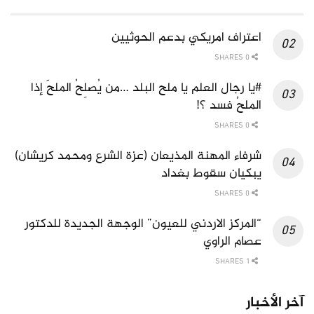
اعتراف امريكي بدعم الحوثيين
0 SHARES
#يا رجال العلم يا ملح البلد …من يُصلِحُ الملحَ إذا
الملحُ فسد ؟!
0 SHARES
شرفاء المهنة المذيعان (عزة الشرع ومحمد كريشان)
يبكيان سقوط بغداد
0 SHARES
“المركز الاردني للعيون” الوجهة الجديدة للدكتور
عصام الراوي
1 SHARES
آخر الأخبار