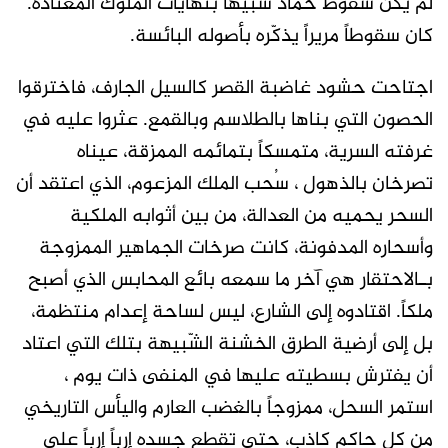
لم يكن سقوط حمّاد شبيهاً بنهايات الملوك المعتادة.
كان سقوطاً مريراً يذكّره بأصوله البائسة.
اجتاحت حشود غاضبة القصر كالسيل الجارف، فاخترقوا
الحصون التي بناها بالطلاسم وبالقمع. عثروا عليه في
غرفته السرية، متمسكاً بتمائمه الممزقة، عيناه
تصرخان بالذهول ، سُحب الملك المزعوم، الذي اعتقد أن
السحر يحميه من العدالة، من بين أثوابه الملكية
وأسحاره المدفونة، كانت صرخات الجماهير الممزوجة
بـالاحتقار هي آخر ما سمعه بائع المحابس الذي أصبح
ملكاً. اقتادوه إلى الشارع، ليس لساحة إعدام منتظمة،
بل إلى أرضية الطرق الخشنة الشّبيهة بتلك التي اعتاد
أن يفترش بسطيته عليها في المنفى ذات يوم ،
استمر السحل، ممزوجاً بالغضب العارم واليأس التاريخي
من كل حاكم كاذب، حتى تقطع جسده إرباً إرباً على