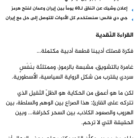
إعلان وشيك عن اتفاق لـ60 يوماً بين إيران وعمان لفتح هرمز
جي دي فانس: سنستخدم كل الأدوات للتوصل إلى حل مع إيران
القراءة النّقدية
فكرة قصتك أديبنا قطعة أدبية مكتملة…
غامرة بالتشويق، مشبعة بالرموز، وممتلئة بنَفَسٍ
سردي يقترب من شكل الرواية السياسية، الأسطورية.
لكن ما هو أعمق من الحكاية هو الظلّ الثقيل الذي
تتركه على القارئ: هذا الصراع بين الوهم والسلطة، بين
الهروب والصعود الكاذب، بين السحر كخرافة… وبين
الحقيقة التي لا ترحم.