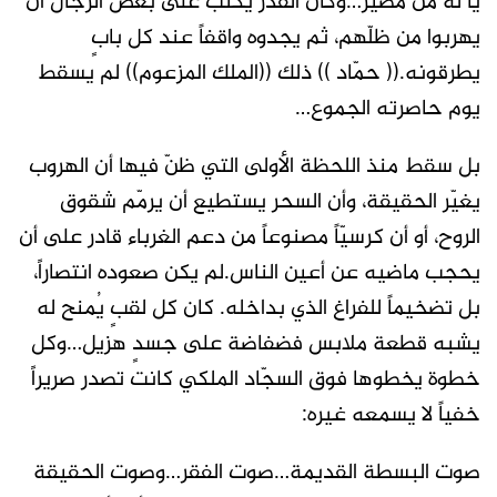
يا له من مصير…وكأن القدر يكتب على بعض الرجال أن
يهربوا من ظلّهم، ثم يجدوه واقفاً عند كل بابٍ
يطرقونه.(( حمّاد )) ذلك ((الملك المزعوم)) لم يسقط
يوم حاصرته الجموع…
بل سقط منذ اللحظة الأولى التي ظنّ فيها أن الهروب
يغيّر الحقيقة، وأن السحر يستطيع أن يرمّم شقوق
الروح، أو أن كرسيّاً مصنوعاً من دعم الغرباء قادر على أن
يحجب ماضيه عن أعين الناس.لم يكن صعوده انتصاراً،
بل تضخيماً للفراغ الذي بداخله. كان كل لقبٍ يُمنح له
يشبه قطعة ملابس فضفاضة على جسدٍ هزيل…وكل
خطوة يخطوها فوق السجّاد الملكي كانت تصدر صريراً
خفياً لا يسمعه غيره:
صوت البسطة القديمة…صوت الفقر…وصوت الحقيقة