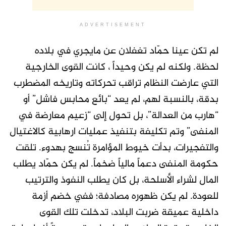
ADVERTISEMENT
لم تكن عينا حمّاد تغفلان عن مايجري في بلاده
لحظة. ولكنه لم يكن وحيداً ، كانت القوى الخارجية
التي عارضت النظام تراقب تحركاته وتاريخه المضطرب
بدقة، بالنسبة لهم، لم يعد “بائع محابس فاشل” أو
“هارب من العدالة”، بل تحول إلى “زعيم معارضة في
المنفى” وتم تكليفة بتنفيذ عمليات ارهابية كالاغتيال
والتفجيرات، بدأت خيوط المؤامرة تُنسج بهدوء. تلقت
حكومة المنفى دعماً مالياً ضخماً. لم يكن حمّاد يطلب
المال لشراء الأسلحة، بل كان يطلب النفوذ والترتيب
للعودة. لم يكن ظهوره مصادفة؛ ففي خضم أزمة
داخلية عميقة ضربت البلاد، تدخلت تلك القوى