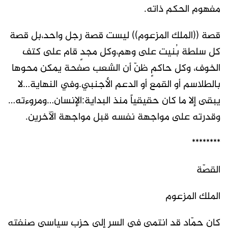
مفهوم الحكم ذاته.
قصة ((الملك المزعوم)) ليست قصة رجل واحد،بل قصة
كل سلطة بُنيت على وهم،وكل مجدٍ قام على كتف
الخوف، وكل حاكمٍ ظنّ أن الشعب صفحة يمكن محوها
بالطلاسم أو القمع أو الدعم الأجنبي.وفي النهاية…لا
يبقى إلا ما كان حقيقياً منذ البداية:الإنسان…ومروءته…
وقدرته على مواجهة نفسه قبل مواجهة الآخرين.
********
القصّة
الملك المزعوم
كان حمّاد قد انتمى في السر إلى حزب سياسي صنفته