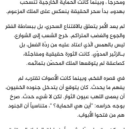
ومحرجا ، وبينما كانت الحماية الخارجية تنسحب
بهدوء، بدأ سحر الحقيقة ينعكس على الملك المزعوم.
لم يعد الأمر يتعلق بالاقتناع السحري، بل ببساطة الفقر
والجوع والغضب المتراكم. خرج الشعب إلى الشوارع،
ليس بالهمس الّذي اعتاد عليه من ردّة الفعل، بل
بـالزئير المدوّي. كانت الثورة حقيقية ومفاجئة،
كصاعقة لم يتوقعها الملك المحصّن بتمائمه.
في قصره الفخم، وبينما كانت الأصوات تقترب، لم
يفهم ما يحدث. كان يتوقع أن يتدخل جنوده الخفيون،
أن يعمى اللهب عيون الثوار. لكن لا شيء حدث. صرخ
بوجه حراسه: “أين هي الحماية؟ “، متناسياً أن الجنود
هم من فتحوا الأبواب.