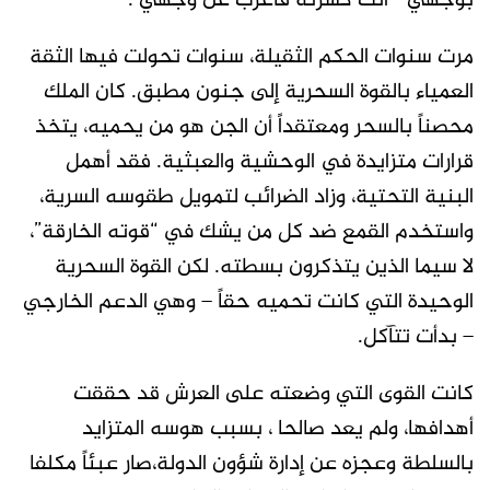
بوجهي ” انت كسرته فاغرب عن وجهي .
مرت سنوات الحكم الثقيلة، سنوات تحولت فيها الثقة
العمياء بالقوة السحرية إلى جنون مطبق. كان الملك
محصناً بالسحر ومعتقداً أن الجن هو من يحميه، يتخذ
قرارات متزايدة في الوحشية والعبثية. فقد أهمل
البنية التحتية، وزاد الضرائب لتمويل طقوسه السرية،
واستخدم القمع ضد كل من يشك في “قوته الخارقة”،
لا سيما الذين يتذكرون بسطته. لكن القوة السحرية
الوحيدة التي كانت تحميه حقاً – وهي الدعم الخارجي
– بدأت تتآكل.
كانت القوى التي وضعته على العرش قد حققت
أهدافها، ولم يعد صالحا ، بسبب هوسه المتزايد
بالسلطة وعجزه عن إدارة شؤون الدولة،صار عبئاً مكلفا