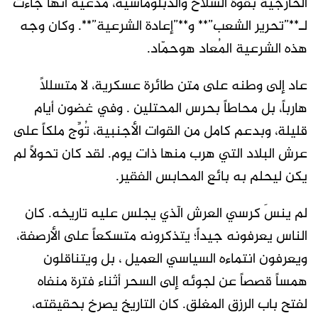
الخارجية بقوة السلاح والدبلوماسية، مدعيةً أنها جاءت
لـ**”تحرير الشعب”** و**”إعادة الشرعية”**. وكان وجه
هذه الشرعية المُعاد هوحمّاد.
عاد إلى وطنه على متن طائرة عسكرية، لا متسللاً
هارباً، بل محاطاً بحرس المحتلين . وفي غضون أيام
قليلة، وبدعم كامل من القوات الأجنبية، تُوِّج ملكاً على
عرش البلاد التي هرب منها ذات يوم. لقد كان تحولاً لم
يكن ليحلم به بائع المحابس الفقير.
لم ينسَ كرسي العرش الّذي يجلس عليه تاريخه. كان
الناس يعرفونه جيداً؛ يتذكرونه متسكعاً على الأرصفة،
ويعرفون انتماءه السياسي العميل ، بل ويتناقلون
همساً قصصاً عن لجوئه إلى السحر أثناء فترة منفاه
لفتح باب الرزق المغلق. كان التاريخ يصرخ بحقيقته،