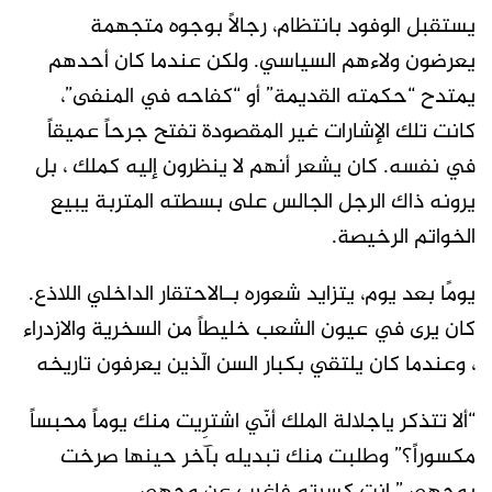
يستقبل الوفود بانتظام، رجالاً بوجوه متجهمة
يعرضون ولاءهم السياسي. ولكن عندما كان أحدهم
يمتدح “حكمته القديمة” أو “كفاحه في المنفى”،
كانت تلك الإشارات غير المقصودة تفتح جرحاً عميقاً
في نفسه. كان يشعر أنهم لا ينظرون إليه كملك ، بل
يرونه ذاك الرجل الجالس على بسطته المتربة يبيع
الخواتم الرخيصة.
يومًا بعد يوم، يتزايد شعوره بـالاحتقار الداخلي اللاذع.
كان يرى في عيون الشعب خليطاً من السخرية والازدراء
، وعندما كان يلتقي بكبار السن الّذين يعرفون تاريخه
“ألا تتذكر ياجلالة الملك أنّي اشترِيت منك يوماً محبساً
مكسوراً؟” وطلبت منك تبديله بآخر حينها صرخت