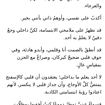
والعرجاء.
أكذبُ على نفسي، وأوهمُ ذاتي بأنني بخير.
قد تظهرُ على ملامحي الابتسامة، لكنَّ داخلي وجعٌ
دفينٌ لا يعلمُ به أحد.
قد أنطقُ بالصمت أنا وقلمي، وأبدو هادئة، وفي
جوفِ قلبي ضجيجٌ كبركان، وصراعٌ مع الحزن
بمقياسٍ عالٍ.
لا أحد يعلم ما بداخلي؛ يعتقدون أن قلبي كالإسفنج
يمتصُّ كلَّ الأوجاع، وأن جدارَ قلبي لا ينكسر، لأنهم
اعتادوا رؤيةَ ابتسامتي الكاذبة.
فسماءُ عينيَّ تمطرُ دموعًا كنتُ أخفيها بمظلّاتٍ