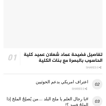
تفاصيل فضيحة عماد شعلان عميد كلية
الحاسوب بالبصرة مع بنات الكلية
0 SHARES
اعتراف امريكي بدعم الحوثيين
0 SHARES
#يا رجال العلم يا ملح البلد …من يُصلِحُ الملحَ إذا
الملحُ فسد ؟!