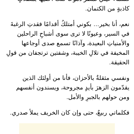
كاذبةٍ من الكتمان.
نعم، أنا بخير… بكوني أمتلكُ أقدامًا فقدتِ الرغبةَ
في السير، وعيونًا لا ترى سوى أشباحِ الراحلين
والأمنياتِ البعيدة، وآذانًا تسمع صدى أوجاعها
المخيفة في تلالِ الخيبة، وشفتين ترتجفان من قولِ
الحقيقة.
ونفسي مثقلةٌ بالأحزان، فأنا من أولئك الذين
يقدّمون الزهرَ بأيدٍ مجروحة، ويسندون أنفسهم
ومن حولهم بالجبرِ والأمل.
فكلماتي ربيعٌ، حتى وإن كان الخريف يملأ صدري.