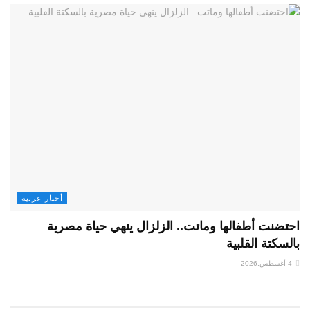
أخبار عربية
أطفالها وماتت.. الزلزال ينهي حياة مصرية
القلبية