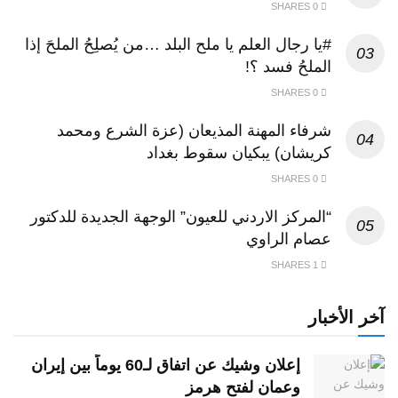
0 SHARES
#يا رجال العلم يا ملح البلد …من يُصلِحُ الملحَ إذا
الملحُ فسد ؟!
0 SHARES
شرفاء المهنة المذيعان (عزة الشرع ومحمد
كريشان) يبكيان سقوط بغداد
0 SHARES
“المركز الاردني للعيون” الوجهة الجديدة للدكتور
عصام الراوي
1 SHARES
خبار
إعلان وشيك عن اتفاق لـ60 يوماً بين إيران
وعمان لفتح هرمز