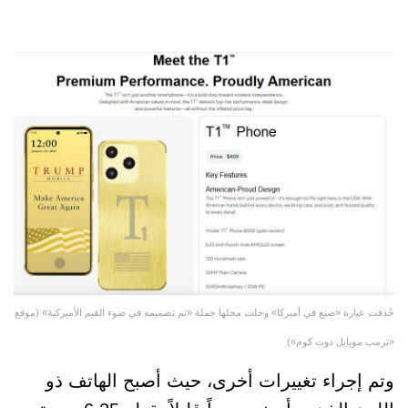
حُذفت عبارة «صنع في أميركا» وحلت محلها جملة «تم تصميمه في ضوء القيم الأميركية» (موقع
«ترمب موبايل دوت كوم»)
وتم إجراء تغييرات أخرى، حيث أصبح الهاتف ذو