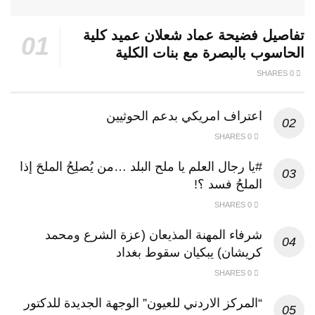
تفاصيل فضيحة عماد شعلان عميد كلية
الحاسوب بالبصرة مع بنات الكلية
0 SHARES
اعتراف امريكي بدعم الحوثيين
0 SHARES
#يا رجال العلم يا ملح البلد …من يُصلِحُ الملحَ إذا
الملحُ فسد ؟!
0 SHARES
شرفاء المهنة المذيعان (عزة الشرع ومحمد
كريشان) يبكيان سقوط بغداد
0 SHARES
“المركز الاردني للعيون” الوجهة الجديدة للدكتور