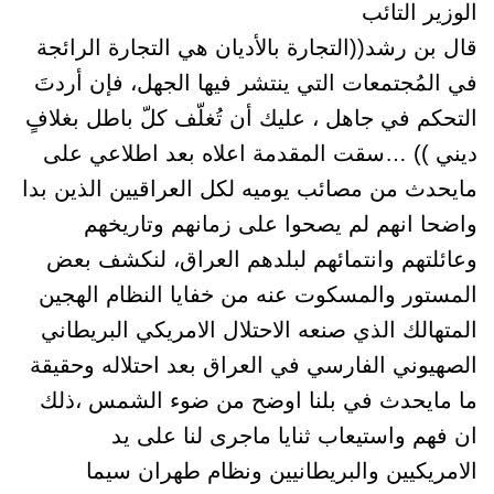
الوزير التائب
قال بن رشد((التجارة بالأديان هي التجارة الرائجة
في المُجتمعات التي ينتشر فيها الجهل، فإن أردتَ
التحكم في جاهل ، عليك أن تُغلّف كلّ باطل بغلافٍ
ديني )) …سقت المقدمة اعلاه بعد اطلاعي على
مايحدث من مصائب يوميه لكل العراقيين الذين بدا
واضحا انهم لم يصحوا على زمانهم وتاريخهم
وعائلتهم وانتمائهم لبلدهم العراق، لنكشف بعض
المستور والمسكوت عنه من خفايا النظام الهجين
المتهالك الذي صنعه الاحتلال الامريكي البريطاني
الصهيوني الفارسي في العراق بعد احتلاله وحقيقة
ما مايحدث في بلنا اوضح من ضوء الشمس ،ذلك
ان فهم واستيعاب ثنايا ماجرى لنا على يد
الامريكيين والبريطانيين ونظام طهران سيما