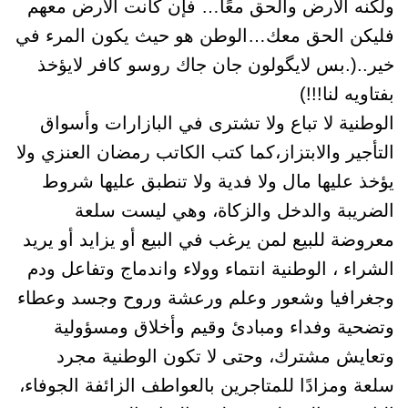
ولكنه الأرض والحق معًا… فإن كانت الأرض معهم
فليكن الحق معك…الوطن هو حيث يكون المرء في
خير..(.بس لايگولون جان جاك روسو كافر لايؤخذ
بفتاويه لنا!!!)
الوطنية لا تباع ولا تشترى في البازارات وأسواق
التأجير والابتزاز،كما كتب الكاتب رمضان العنزي ولا
يؤخذ عليها مال ولا فدية ولا تنطبق عليها شروط
الضريبة والدخل والزكاة، وهي ليست سلعة
معروضة للبيع لمن يرغب في البيع أو يزايد أو يريد
الشراء ، الوطنية انتماء وولاء واندماج وتفاعل ودم
وجغرافيا وشعور وعلم ورعشة وروح وجسد وعطاء
وتضحية وفداء ومبادئ وقيم وأخلاق ومسؤولية
وتعايش مشترك، وحتى لا تكون الوطنية مجرد
سلعة ومزادًا للمتاجرين بالعواطف الزائفة الجوفاء،