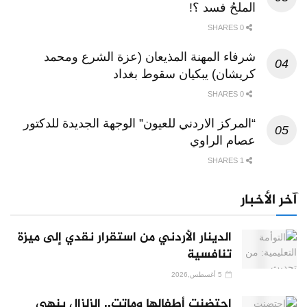
الملحُ فسد ؟!
0 SHARES
شرفاء المهنة المذيعان (عزة الشرع ومحمد
كريشان) يبكيان سقوط بغداد
0 SHARES
“المركز الاردني للعيون” الوجهة الجديدة للدكتور
عصام الراوي
1 SHARES
آخر الأخبار
الدينار الأردني من استقرار نقدي إلى ميزة
تنافسية
5 أغسطس,2026
احتضنت أطفالها وماتت.. الزلزال ينهي