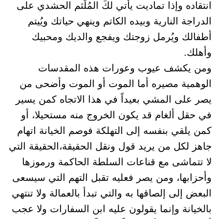
انتقاده وإذا تماديت يأتي لكَ المُلَثم الحشدي على
الدراجة النارية وبيده الكاتم وينهي حياتك ويُيتم
أطفالك ويُرمل زوجتك ويفجع والديك ومحبيك
وأهلك.
ومن يكشف عيوب وعورات هذه المقدسات
الوهمية مصيره أما الموت أو الموت وأضحى من
يصر على المشي بعيداً في هذا الاتجاه كمن يسير
في حقل ألغام قد يكون الخروج منه مستحيلا، أو
كمن يلقي بنفسه إلى التهلكة فوصم الخيانة اتهام
جاهز لكل من يريد قول ونقل الحقيقة،الحقيقة التي
لا تتماشى مع قناعات السلطة الحاكمة ورموزها
وأحزابها، ومن يصر فعليه تقبل التهم التي سيسعى
البعض إلى إلصاقها به والتي تبدأ بالعمالة ولا تنتهي
بالخيانة وإنما يقولون عليه ابن السفارات ولا عجب