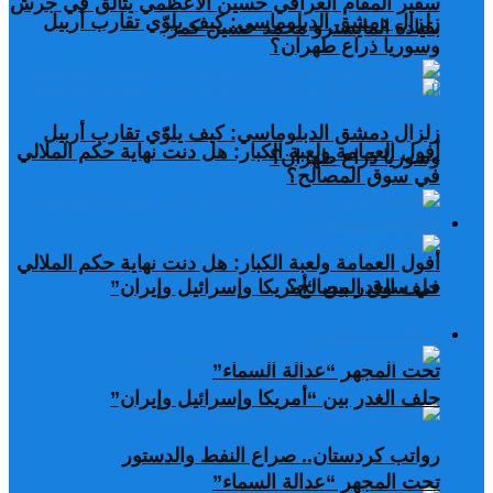
سفير المقام العراقي حسين الأعظمي يتألق في جرش
زلزال دمشق الدبلوماسي: كيف يلوّي تقارب أربيل
بقيادة المايسترو محمد حسين كمر
وسوريا ذراع طهران؟
زلزال دمشق الدبلوماسي: كيف يلوّي تقارب أربيل
أفول العمامة ولعبة الكبار: هل دنت نهاية حكم الملالي
وسوريا ذراع طهران؟
في سوق المصالح؟
مقالات مختارة
أفول العمامة ولعبة الكبار: هل دنت نهاية حكم الملالي
في سوق المصالح؟
حلف الغدر بين “أمريكا وإسرائيل وإيران”
مقالات مختارة
تحت المجهر “عدالة السماء”
حلف الغدر بين “أمريكا وإسرائيل وإيران”
رواتب كردستان.. صراع النفط والدستور
تحت المجهر “عدالة السماء”