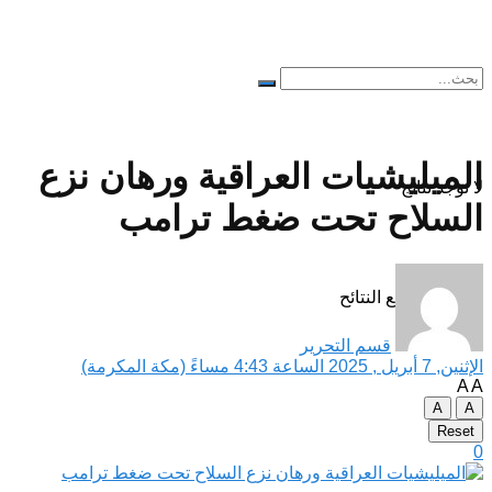
الميليشيات العراقية ورهان نزع
لا توجد نتائج
السلاح تحت ضغط ترامب
مشاهدة جميع النتائح
قسم التحرير
الإثنين, 7 أبريل , 2025 الساعة 4:43 مساءً (مكة المكرمة)
A
A
A
A
Reset
0