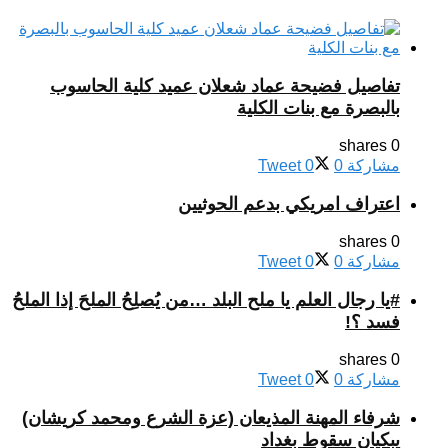
تفاصيل فضيحة عماد شعلان عميد كلية الحاسوب
بالبصرة مع بنات الكلية
0 shares
مشاركة
0
0
Tweet
اعتراف امريكي بدعم الحوثيين
0 shares
مشاركة
0
0
Tweet
#يا رجال العلم يا ملح البلد …من يُصلِحُ الملحَ إذا الملحُ
فسد ؟!
0 shares
مشاركة
0
0
Tweet
شرفاء المهنة المذيعان (عزة الشرع ومحمد كريشان)
يبكيان سقوط بغداد