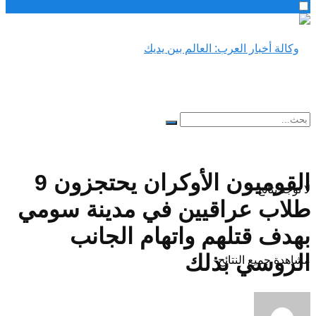
القوميون الأوكران يحتجزون 9
لا توجد نتائج
طلاب عراقيين في مدينة سومي
بهدف قتلهم واتهام الجانب
الروسي بذلك
مشاهدة جميع النتائح