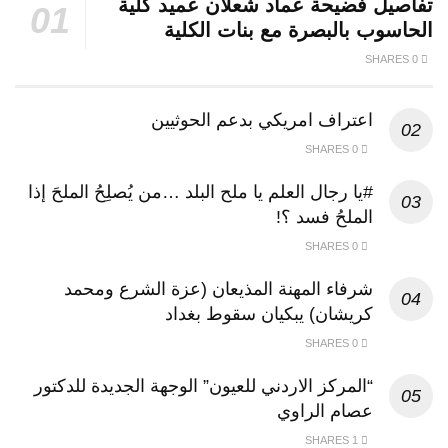
تفاصيل فضيحة عماد شعلان عميد كلية
الحاسوب بالبصرة مع بنات الكلية
0 SHARES
اعتراف امريكي بدعم الحوثيين
0 SHARES
#يا رجال العلم يا ملح البلد …من يُصلِحُ الملحَ إذا
الملحُ فسد ؟!
0 SHARES
شرفاء المهنة المذيعان (عزة الشرع ومحمد
كريشان) يبكيان سقوط بغداد
0 SHARES
“المركز الاردني للعيون” الوجهة الجديدة للدكتور
عصام الراوي
1 SHARES