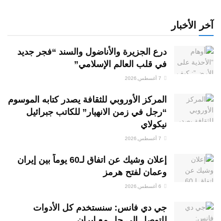
آخر الأخبار
درع الجزيرة والأناضول والسند “فجر جديد
في قلب العالم الإسلامي”
7 أغسطس,2026
المركز الأوروبي للثقافة يصدر كتابه الموسوم
“رجل في زمن الانهيار” للكاتب جبرائيل
نيكولاي
7 أغسطس,2026
إعلان وشيك عن اتفاق لـ60 يوماً بين إيران
وعمان لفتح هرمز
6 أغسطس,2026
جي دي فانس: سنستخدم كل الأدوات
للتوصل إلى حل مع إيران