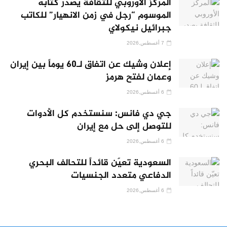
المركز الأوروبي للثقافة يصدر كتابه
الموسوم “رجل في زمن الانهيار” للكاتب
جبرائيل نيكولاي
7 أغسطس,2026
إعلان وشيك عن اتفاق لـ60 يوماً بين إيران
وعمان لفتح هرمز
6 أغسطس,2026
جي دي فانس: سنستخدم كل الأدوات
للتوصل إلى حل مع إيران
6 أغسطس,2026
السعودية تعيّن قائداً للتحالف البحري
الدفاعي متعدد الجنسيات
6 أغسطس,2026