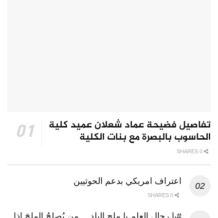
تفاصيل فضيحة عماد شعلان عميد كلية
الحاسوب بالبصرة مع بنات الكلية
0 SHARES
اعتراف امريكي بدعم الحوثيين
0 SHARES
#يا رجال العلم يا ملح البلد …من يُصلِحُ الملحَ إذا