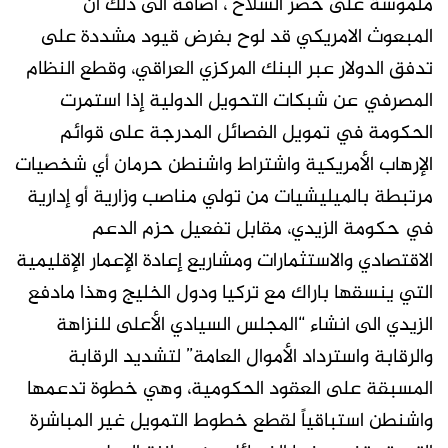
ملموسة على حصر السلاح ، اضافة الى ذلك ان
المبعوث الامريكي قد لوح بفرض قيود مشددة على
تدفق الدولار عبر البنك المركزي العراقي، وقطع النظام
المصرفي عن شبكات التحويل الدولية إذا استمرت
الحكومة في تمويل الفصائل المدرجة على قوائم
الإرهاب الأمريكية واشتراط واشنطن حرمان أي شخصيات
مرتبطة بالميليشيات من تولي مناصب وزارية أو إدارية
في حكومة الزيدي، مقابل تفعيل حزم الدعم
الاقتصادي والاستثمارات ومشاريع إعادة الإعمار الإقليمية
التي ينسقها باراك مع تركيا ودول الخليج وهذا مادفع
الزيدي الى انشاء “المجلس السيادي الأعلى للنزاهة
والرقابة واسترداد الأموال العامة” لتشديد الرقابة
المسبقة على العقود الحكومية، وهي خطوة تدعمها
واشنطن استباقياً لقطع خطوط التمويل غير المباشرة