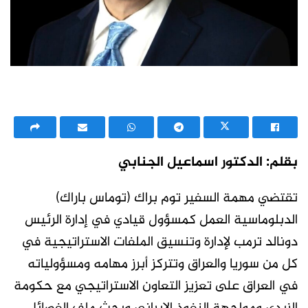
بقلم: الدكتور اسماعيل الجنابي
تقتضي مهمة السفير توم براك (توماس باراك)
الدبلوماسية العمل كمسؤول قيادي في إدارة الرئيس
دونالد ترمب لإدارة وتنسيق الملفات الاستراتيجية في
كل من سوريا والعراق وتتركز أبرز مهامه ومسؤولياته
في العراق على تعزيز التعاون الاستراتيجي مع حكومة