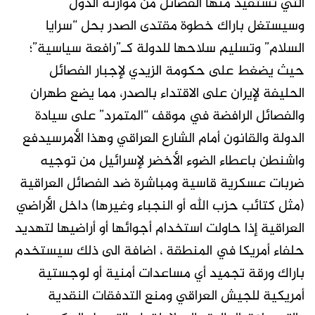
التي تستفيد منها الفصائل من موازنة الدول
وسيستغل باراك خطوة مقتدى الصدر بحل “سرايا
السلام” وتسليم سلاحها للدولة كـ”رافعة سياسية”؛
حيث يضغط على حكومة الزيدي لإجبار الفصائل
الحليفة لإيران على الاقتداء بالصدر، مما يضع طهران
والفصائل الرافضة في موقف “المتمرد” على سيادة
الدولة والقانون أمام الشارع العراقي وهذا الأمرسيدفع
واشنطن باعطاء الضوء الأخضر لإسرائيل من توجيه
ضربات عسكرية قاسية ومباشرة ضد الفصائل العراقية
(مثل كتائب حزب الله أو النجباء وغيرها) داخل الأراضي
العراقية إذا حاولت استخدام أجوائها أو أراضيها لتهديد
حلفاء أمريكا في المنطقة ، اضافة الى ذلك سيستخدم
باراك ورقة تجميد أي مساعدات أمنية أو لوجستية
أمريكية للجيش العراقي ومنع التدفقات النقدية