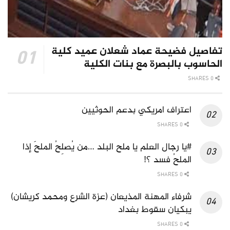
تفاصيل فضيحة عماد شعلان عميد كلية
الحاسوب بالبصرة مع بنات الكلية
0 SHARES
اعتراف امريكي بدعم الحوثيين
0 SHARES
#يا رجال العلم يا ملح البلد …من يُصلِحُ الملحَ إذا
الملحُ فسد ؟!
0 SHARES
شرفاء المهنة المذيعان (عزة الشرع ومحمد كريشان)
يبكيان سقوط بغداد
0 SHARES