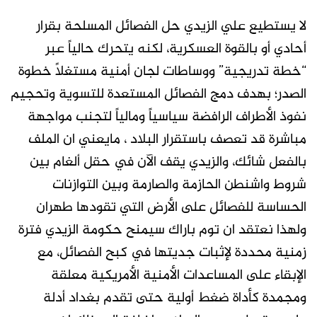
لا يستطيع علي الزيدي حل الفصائل المسلحة بقرار
أحادي أو بالقوة العسكرية، لكنه يتحرك حالياً عبر
“خطة تدريجية” ووساطات لجان أمنية مستغلاً خطوة
الصدر؛ بهدف دمج الفصائل المستعدة للتسوية وتحجيم
نفوذ الأطراف الرافضة سياسياً ومالياً لتجنب مواجهة
مباشرة قد تعصف باستقرار البلاد ، مايعني ان الملف
بالفعل شائك، والزيدي يقف الآن في حقل ألغام بين
شروط واشنطن الحازمة والصارمة وبين التوازنات
الحساسة للفصائل على الأرض التي تقودها طهران
ولهذا نعتقد ان توم باراك سيمنح حكومة الزيدي فترة
زمنية محددة لإثبات جديتها في كبح الفصائل، مع
الإبقاء على المساعدات الأمنية الأمريكية معلقة
ومجمدة كأداة ضغط أولية حتى تقدم بغداد أدلة