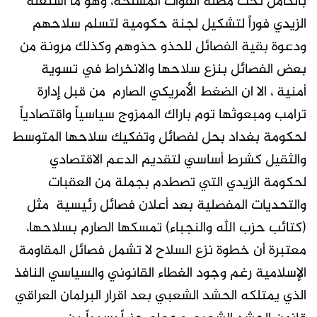
بالكامل تحت مظلة القوات المسلحة، وهو ما استغله
الزيدي فوراً لتشكيل لجنة حكومية لتسلم سلاحهم
ودعوة بقية الفصائل للحذو حذوهم وكذلك مرونة من
بعض الفصائل بنزع سلاحها والانخراط في تسوية
أمنية ، الا ان الضغط الأمريكي الصارم من قبل إدارة
ترامب ومبعوثها توم باراك الممزوج سياسياً واقتصادياً
لحكومة بغداد بحل لفصائل وتفكيك سلاحها المتوسط
والثقيل كشرط أساسي لتقديم الدعم الاقتصادي
لحكومة الزيدي التي تصطدم بجملة من العقبات
والتحديات المفصلية بعد أعلان فصائل رئيسية مثل
(كتائب حزب الله والنجباء) تمسكها الصارم بسلاحها،
معتبرة أن خطوة نزع السلاح لا تشمل فصائل المقاومة
الإسلامية رغم وجود الغطاء القانوني والسياسي النافذ
الذي يمتلكه الحشد الشعبي بعد اقرار البرلمان العراقي