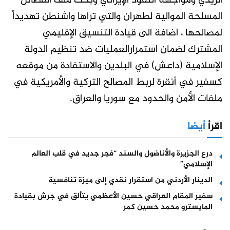
الزيدي ومواجهة النفوذ الإيراني وبحث ملف الفصائل
المسلحة الموالية لطهران والتي تراها واشنطن تهديداً
لمصالحها ، اضافة الى قيادة التنسيق الإقليمي
المشترك لضمان استمرارالعمليات ضد تنظيم الدولة
الإسلامية (داعش) في البلدين والاستفادة من موقعه
كسفير في أنقرة لربط المصالح التركية والأمريكية في
ملفات الأمن والحدود مع سوريا والعراق.
اقرأ
أيضا
درع الجزيرة والأناضول والسند “فجر جديد في قلب العالم
الإسلامي”
الدينار الأردني من استقرار نقدي إلى ميزة تنافسية
سفير المقام العراقي حسين الأعظمي يتألق في جرش بقيادة
المايسترو محمد حسين كمر