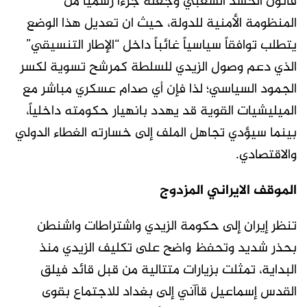
قانون الحشد الشعبي وجعله جزءاً رسمياً من
المنظومة الأمنية للدولة، حيث ان تعديل هذا الوضع
يتطلب توافقاً سياسياً غائباً داخل “الإطار التنسيقي”
الذي دعم وصول الزيدي للسلطة كمرشح تسوية لكسر
الجمود السياسي؛ لذا فإن أي صدام عسكري مباشر مع
الميليشيات القوية قد يهدد بانهيار حكومته داخلياً،
بينما سيؤدي تجاهل الملف إلى خسارته الغطاء الدولي
والاقتصادي.
الموقف الايراني المزدوج
تنظر إيران إلى حكومة الزيدي واشتراطات واشنطن
بحذر شديد وتحفظ واضح على تكليف الزيدي منذ
البداية، تمثلت بزيارات متتالية من قبل قائد فيلق
القدس إسماعيل قاآني إلى بغداد للاجتماع بقوى