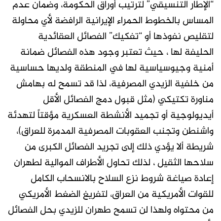
“الإطار التنسيقي” لترتيب أوراق الحكومة، وضمان عدم
المساس بالخطوط الحمراء الإيرانية الرافضة لأي محاولة
لتقليص نفوذها أو “تفكيك” الفصائل العقائدية
الحليفة لها ، حيث تعتبر وجود هذه الفصائل ضمانة
أمنية وجيوسياسية لها في المنطقة ولديها حساسية
من خلفية الزيدي المصرفية، لذا قد تسمح له بهامش
مناورة تكتيكي (مثل قبول دمج الفصائل الأقل
أيديولوجية أو تجميد الأنشطة العسكرية مؤقتاً لتهدئة
واشنطن وتجنب العقوبات المصرفية المدمرة للعراق)،
شريطة ألا يؤدي ذلك إلى تجريد الفصائل الكبرى من
سلاحها الثقيل ، لذلك تحاول الأطراف الموالية لطهران
إعادة صياغة شروط نزع السلاح بالانسحاب الكامل
للقوات الأمريكية من العراق، لتفريغ الضغط الأمريكي
من محتواه ولهذا لن تسمح طهران للزيدي بحل الفصائل