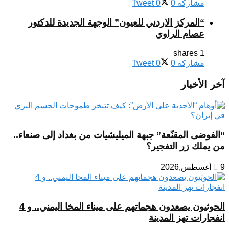
مشاركة
0
0
Tweet
“المركز الاردني للعيون” الوجهة الجديدة للدكتور
عصام الراوي
1 shares
مشاركة
0
0
Tweet
آخر الأخبار
“الفوضى المقنّعة” جبهة الميليشيات من بغداد إلى صنعاء..
من يملك زر التفجير؟
9 أغسطس,2026
الحوثيون يصعدون هجماتهم على ميناء المخا اليمني.. و 4
انفجارات تهز المدينة