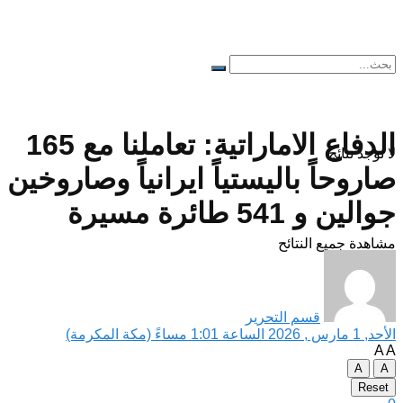
الدفاع الاماراتية: تعاملنا مع 165
لا توجد نتائج
صاروحاً باليستياً ايرانياً وصاروخين
جوالين و 541 طائرة مسيرة
مشاهدة جميع النتائح
قسم التحرير
الأحد, 1 مارس , 2026 الساعة 1:01 مساءً (مكة المكرمة)
A
A
A
A
Reset