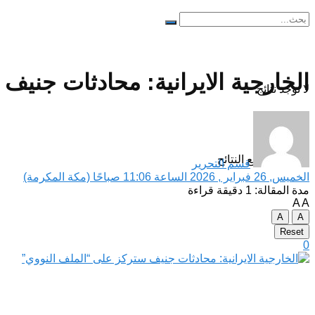
الخارجية الايرانية: محادثات جني
لا توجد نتائج
مشاهدة جميع النتائح
قسم التحرير
الخميس, 26 فبراير , 2026 الساعة 11:06 صباحًا (مكة المكرمة)
مدة المقالة: 1 دقيقة قراءة
A
A
A
A
Reset
0