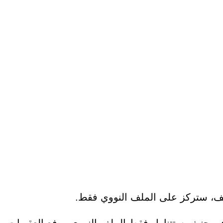
جنيف، ستركز على الملف النووي فقط.
س في جنيف ستتناول فقط الملف النووي ورفع العقوبات