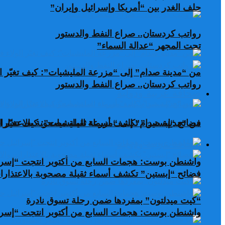
حلف الغدر بين “أمريكا وإسرائيل وإيران”
رواتب كردستان.. صراع النفط والدستور
تحت المجهر “عدالة السماء”
من “مدينة صدام” إلى “مزرعة المليشيات”: كيف تغيّر ال
رواتب كردستان.. صراع النفط والدستور
صحافة عربية ودولية
من “مدينة صدام” إلى “مزرعة المليشيات”: كيف تغيّر ال
فضائح “إبستين” تكشف أسماء ثقيلة مصحوبة بالاعتذارات
صحافة عربية ودولية
واشنطن بوست: هجمات السابع من أكتوبر انتجت “إسرا
فضائح “إبستين” تكشف أسماء ثقيلة مصحوبة بالاعتذارات
“كيت ميدلتون” بمفردها ضمن رحلة تسوق نادرة
واشنطن بوست: هجمات السابع من أكتوبر انتجت “إسرا