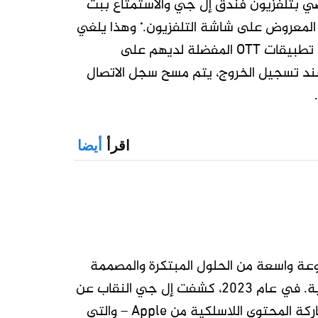
ي بتلفزيون فندق إل جي والاستمتاع ببث
المعروض على شاشة التلفزيون.
وهذا يلغي
*
حاجة المستخدمين إلى إدخال معلومات شخصية أو تسجيل الدخول إلى تطبيقات OTT المفضلة لديهم على
 عند تسجيل الخروج، يتم مسح سجل الاتصال
اقرأ
أيضا
 واسعة من الحلول المبتكرة والمصممة
خصيصًا، بما في ذلك أجهزة التلفاز الفندقية والبرمجيات واللافتات الرقمية. في عام 2023، كشفت إل جي النقاب عن
أول تلفزيون فندقي في العالم مزود بتقنية AirPlay – وهي تقنية مشاركة المحتوى اللاسلكية من Apple – والتي