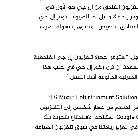
في عام 2024. ومع إضافة دعم Google Cast، أصبح تلفزيون الفندق من إل جي هو الأول في
Google  في نفس الوقت، مما يوفر راحة لا مثيل لها للضيوف. توفر إل جي
ما يتيح لمشغلي الفنادق تخصيص المحتوى بسهولة للغرف
وجل: “ستوفر أجهزة تلفزيون إل جي الفندقية
وف”. وأضاف،”يسعدنا أن نرى زخم إل جي في جلب هذا
نزلية المألوفة أثناء التنقل.”
وقال بايك كي مون، رئيس قسم عرض المعلومات في شركة LG Media Entertainment Solution Company:
فضل لديهم من جهاز شخصي إلى التلفزيون
داخل غرفتهم، ومن خلال دمج أجهزة تلفزيون إل جي الفندقية مع Google Cast، يمكنهم الاستمتاع بتجربة بث
في تعزيز ريادتنا في سوق تلفزيون الضيافة