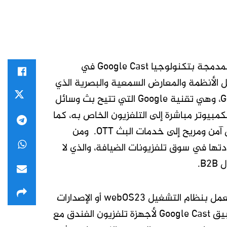
كشفت شركة إل جي إلكترونيكس عن أجهزة التلفاز الفندقية الجديدة المدمجة بتكنولوجيا Google Cast في
 وهو المعرض الدولي لتكامل الأنظمة والمعارض السمعية والبصرية الذي
يقام في برشلونة، إسبانيا، في الفترة من 4 إلى 7 شباط. أما Google Cast، وهي تقنية Google التي تتيح بث وسائل
مبيوتر مباشرة إلى التلفزيون الخاص به، كما
تعزز تجربة الضيف مع تلفزيونات إل جي الفندقية من خلال توفير وصول آمن ومريح إلى خدمات البث OTT. ومن
دتها في سوق تلفزيونات الضيافة، والذي لا
B.
بدءًا من 10 كانون الثاني، يمكن لأجهزة تلفزيون إل جي الفندقية التي تعمل بنظام التشغيل webOS23 أو الإصدارات
الأحدث أن توفر راحة Google Cast مع الميزات الخاصة بالفندق. يتم تطبيق Google Cast لأجهزة تلفزيون الفندق مع