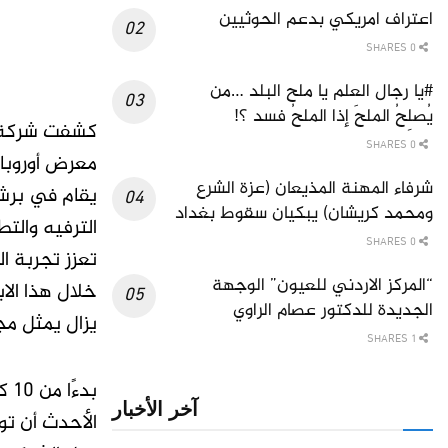
اعتراف امريكي بدعم الحوثيين
0 SHARES
#يا رجال العلم يا ملح البلد …من
يُصلِحُ الملحَ إذا الملحُ فسد ؟!
0 SHARES
شرفاء المهنة المذيعان (عزة الشرع
ومحمد كريشان) يبكيان سقوط بغداد
الترفيه والت
0 SHARES
“المركز الاردني للعيون” الوجهة
خلال هذا الا
الجديدة للدكتور عصام الراوي
يزال يمثل مجا
1 SHARES
آخر الأخبار