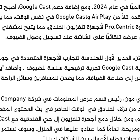
تم طرحها عالميًا 
العالم الذي يقدم كلاً من AirPlay وCast
أيضًا حل الإدارة Pro:Centric لأجهزة تلفزيون الفندق، م
م عرضه تلقائيًا على الشاشة عند تسجيل وصول الضيوف.
لان، المدير الأول للهندسة لتجارب الأجهزة المتعددة في ج
المزودة بتقنية Google Cast تجربة ترفيهية سلسة للضي
 إلى صناعة الضيافة، مما يضمن للمسافرين وسائل الراحة الم
 من نزلاء الفنادق في الوقت الحاضر في بث المحتوى الم
مريحة، تمامًا كما اعتادوا عليها في المنزل. وسوف نستمر 
يجيات قطاع الأعمال بين الشركات لدينا.”