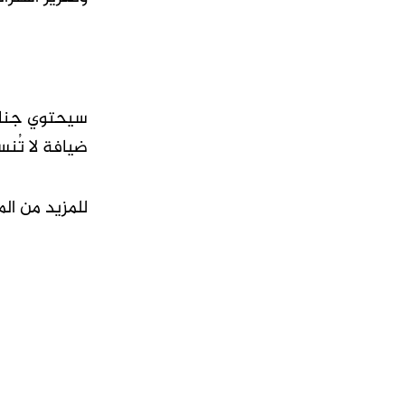
ضيافة لا تُنسى”،
للمزيد من ال