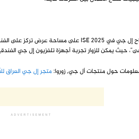
سيحتوي جناح إل جي في ISE 2025 على مساحة عرض
 حيث يمكن للزوار تجربة أجهزة تلفزيون إل جي الفندقية مع Google Cast بشكل
معلومات حول منتجات أل جي, زوروا:
متجر إل جي العراق للأ
ADVERTISEMENT