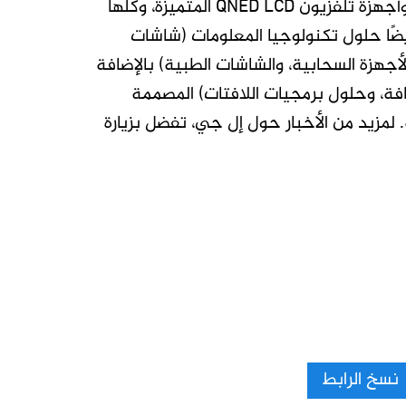
أجهزة تلفزيون OLED، المشهورة باللون الأسود المثالي والألوان المثالية، وأجهزة تلفزيون QNED LCD المتميزة، وكلها
ة بمنصة التلفزيون الذكية webOS المخصصة. تقدم شركة MS أيضًا حلول تكنولوجيا المعلومات (شاشات
لأجهزة السحابية، والشاشات الطبية) بالإضافة
الرقمية، وشاشات الضيافة، وحلول برمجيات اللافتات) المصممة
لمزيد من الأخبار حول إل جي، تفضل بزيارة
نسخ الرابط