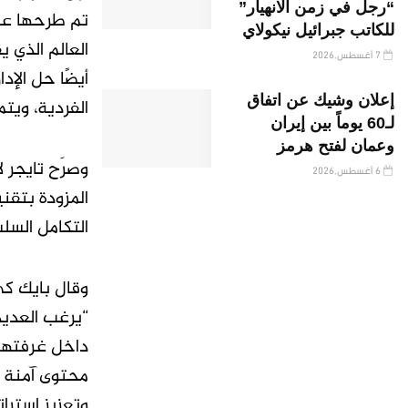
“رجل في زمن الانهيار”
للكاتب جبرائيل نيكولاي
7 أغسطس,2026
إعلان وشيك عن اتفاق
الفردية، ويت
لـ60 يوماً بين إيران
وعمان لفتح هرمز
وصرَح تايجر 
6 أغسطس,2026
التكامل السلس
“يرغب العديد
محتوى آمنة و
وتعزيز استرات