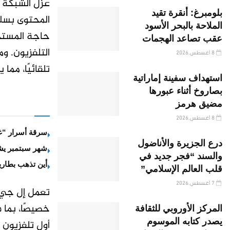
عزل الشبكة 
بلومبرغ: أنقرة تقيد
المحتوى بسل
الملاحة بالبحر الأسود
عقب تصاعد الهجمات
التلفزيون. و
8 أغسطس,2026
تلقائيًا، مم
استهداف سفينة إماراتية
بصاروخ أثناء عبورها
مضيق هرمز
8 أغسطس,2026
سرقة أسرار “غ
درع الجزيرة والأناضول
شهر سبتمبر يش
والسند “فجر جديد في
أين تذهب بطاري
قلب العالم الإسلامي”
7 أغسطس,2026
تعمل إل جي 
المركز الأوروبي للثقافة
يصدر كتابه الموسوم