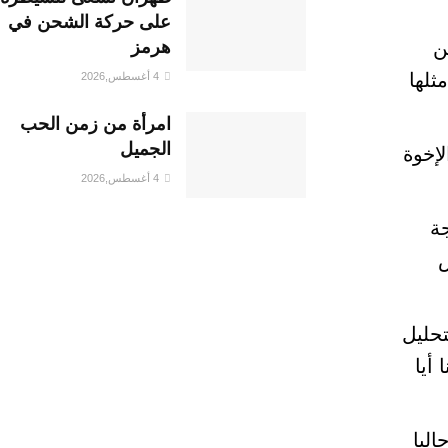
على حركة الشحن في
هرمز
ل علمي كل شخص لديه 46 كروموسوم، 23 من
 الأب مع مثلها
4 أغسطس,2026
امرأة من زمن الحب
الجميل
إخوة
4 أغسطس,2026
جة
خص
 طلبت إجراء التحليل
عنا أيا
اليا