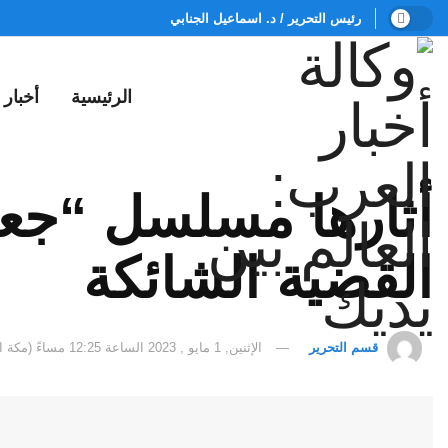
رئيس التحرير / د. اسماعيل الجنابي
الرئيسية
أخبار
أثارها مسلسل “جعف
القضية الشائكة
قسم التحرير
الإثنين, 1 مايو , 2023 الساعة 12:25 مساءً (مكة المكرمة)