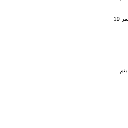
بدأنا في إيصال بعض الحالات بذويها، وفي الوقت الحالي اقتربنا من إيصال شخص يبلغ من العمر 19
يتم