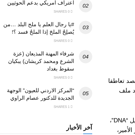
اعتراف امريكي بدعم الحوثيين
0 SHARES
#يا رجال العلم يا ملح البلد …من
يُصلِحُ الملحَ إذا الملحُ فسد ؟!
0 SHARES
شرفاء المهنة المذيعان (عزة
الشرع ومحمد كريشان) يبكيان
سقوط بغداد
0 SHARES
 في مصر، وحصد تعاطفا
د ملف
“المركز الاردني للعيون” الوجهة
الجديدة للدكتور عصام الراوي
1 SHARES
وفي هذا السياق، ظهرت مبادرة “حنين”، والتي تهدف لجمع شمل المفقودين بذويهم من خلال تحليل “DNA”،
آخر الأخبار
لأمير،