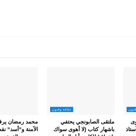
فنون
ثقافة وفنون
وى
ملتقى الصابونجي يحتفي
محمد رمضان يرف
ستاذ
باشهار كتاب (لا أهوى سواك
الآمنة و”أسد” نق