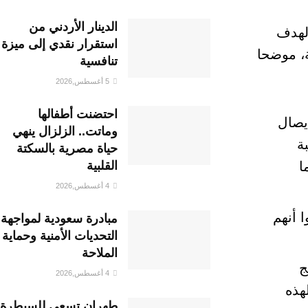
الدينار الأردني من
الهدف
استقرار نقدي إلى ميزة
ة، موضحا
تنافسية
5 أغسطس,2026
احتضنت أطفالها
يصال
وماتت.. الزلزال ينهي
ة
حياة مصرية بالسكتة
القلبية
ا
4 أغسطس,2026
وا أنهم
مبادرة سعودية لمواجهة
التحديات الأمنية وحماية
الملاحة
ئج
4 أغسطس,2026
هذه
طهران تسعى للسيطرة