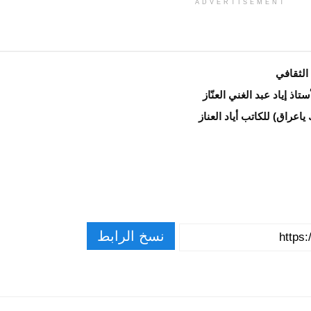
ADVERTISEMENT
الثقافي
اذ إياد عبد الغني العنّاز
عراق) للكاتب أياد العناز
نسخ الرابط