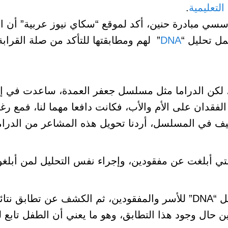
التعليمية
.
سسي مبادرة حنين، أكد لموقع “سكاي نيوز عربية” أن 
ل تحليل “
DNA
” لهم ومطابقتها للتأكد من صلة القراب
ن، لكن الدراما مثل مسلسل جعفر العمدة، ساعدت في إ
قدان على الأم والأب، فكانت دافعا مهما لنا، فمع رغب
ف في المسلسل، أردنا تحويل هذه المشاعر من الدرام
 “DNA” لكل الأسر التي أبلغت عن مفقودين، وإجراء نفس التحليل لمن أبلغ
أنشأنا نظاما يستطيع مقارنة نتائج تحاليل “DNA” للأسر والمفقودين، ثم الكشف عن تطابق نتا
ن حال وجود هذا التطابق، وهو ما يعني أن الطفل تابع ل