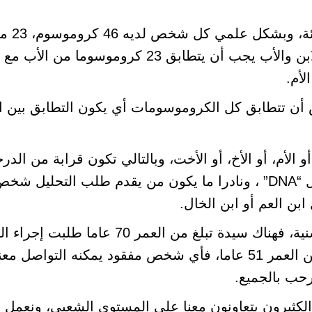
نسبة نجاح تحليل “DNA” تبلغ 100 بالمئة، وبشك
الأب و23 من الأم، فلو قمنا بالتحليل للابن والأب يجب أن يتطابق 23 كروموسوما من
لأم.
أن تتطابق كل الكروموسومات أي يكون التطابق بين ال
 الأم، أو الأخ، أو الأخت، وبالتالي تكون قرابة من الدر
الأولى، وهو ما له دور في تطابق تحاليل “DNA” ، ونادرا ما يكون من يقدم طلب التحليل ش
بن العم أو ابن الخال.
نرحب بالجميع ولا نشترط أي مرحلة سنية، فهناك سيدة تبلغ من العمر 70 عاما
للبحث عن ذويها، وكذلك شخص يبلغ من العمر 51 عاما، فأي شخص مفقود يمكنه التواصل م
رحب بالجميع.
والكثيرون يتعاونون معنا على المستوى الشعبي، ونعمل ح