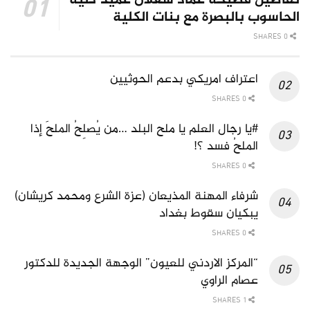
تفاصيل فضيحة عماد شعلان عميد كلية
الحاسوب بالبصرة مع بنات الكلية
0 SHARES
اعتراف امريكي بدعم الحوثيين
0 SHARES
#يا رجال العلم يا ملح البلد …من يُصلِحُ الملحَ إذا
الملحُ فسد ؟!
0 SHARES
شرفاء المهنة المذيعان (عزة الشرع ومحمد كريشان)
يبكيان سقوط بغداد
0 SHARES
“المركز الاردني للعيون” الوجهة الجديدة للدكتور
عصام الراوي
1 SHARES