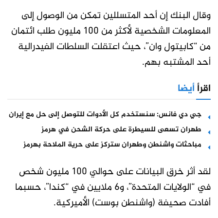
وقال البنك إن أحد المتسللين تمكن من الوصول إلى
المعلومات الشخصية لأكثر من 100 مليون طلب ائتمان
من “كابيتول وان”، حيث اعتقلت السلطات الفيدرالية
أحد المشتبه بهم.
اقرأ
أيضا
جي دي فانس: سنستخدم كل الأدوات للتوصل إلى حل مع إيران
طهران تسعى للسيطرة على حركة الشحن في هرمز
مباحثات واشنطن وطهران ستركز على حرية الملاحة بهرمز
لقد أثر خرق البيانات على حوالي 100 مليون شخص
في “الولايات المتحدة”، و6 ملايين في “كندا”، حسبما
أفادت صحيفة (واشنطن بوست) الأميركية.