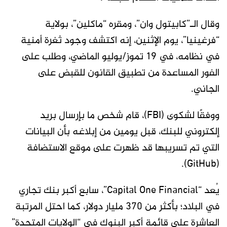
وقال الـ”كابيتول وان”، ومقره “ماكلين”، بولاية
“فرغينيا”، يوم الإثنين، إنه اكتشف وجود ثغرة أمنية
في نظامه، في 19 تموز/يوليو الماضي، وطلب على
الفور المساعدة من تطبيق القانون للقبض على
الجاني.
ووفقًا لشكوى (FBI)، قام شخص ما بإرسال بريد
إلكتروني للبنك، قبل يومين من إبلاغه بأن البيانات
التي تم تسريبها قد ظهرت على موقع الاستضافة
(GitHub).
يُعد “Capital One Financial”، سابع أكبر بنك تجاري
في البلاد؛ بأكثر من 370 مليار دولار، كما احتل المرتبة
العاشرة على قائمة أكبر البنوك في “الولايات المتحدة”