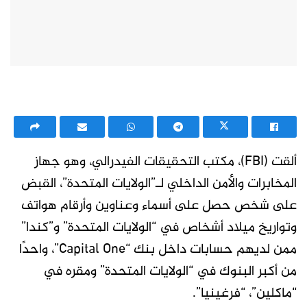
ألقت (FBI)، مكتب التحقيقات الفيدرالي، وهو جهاز
المخابرات والأمن الداخلي لـ”الولايات المتحدة”، القبض
على شخص حصل على أسماء وعناوين وأرقام هواتف
وتواريخ ميلاد أشخاص في “الولايات المتحدة” و”كندا”
ممن لديهم حسابات داخل بنك “Capital One”، واحدًا
من أكبر البنوك في “الولايات المتحدة” ومقره في
“ماكلين”، “فرغينيا”.