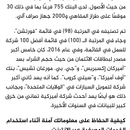
من حيث الأصول. لدى البنك 755 فرعًا بما في ذلك 30
موقعًا على طراز المقاهي و2000 جهاز صراف آلي.
تم تصنيفه في المرتبة (98) في قائمة “فورتشن”،
وجاء في المرتبة الـ (100) في قائمة أفضل 100 شركة
للعمل في القائمة، وفي عام 2016، كان خامس أكبر
مصدر لبطاقات الائتمان من حيث حجم الشراء، بعد
“أميركان إكسبريس”، و”جي. بي. مورغان تشيس”، بنك
“أوف أميركا”، و”سيتي كروب”. كما أنه يعد ثاني أكبر
شركة لتمويل السيارات في “الولايات المتحدة”، وبجانب
ذلك هو أيضًا يعد أحدث شركة أميركية تعاني من خرق
كبير للبيانات في السنوات الأخيرة.
كيفية الحفاظ على معلوماتك آمنة أثناء استخدام