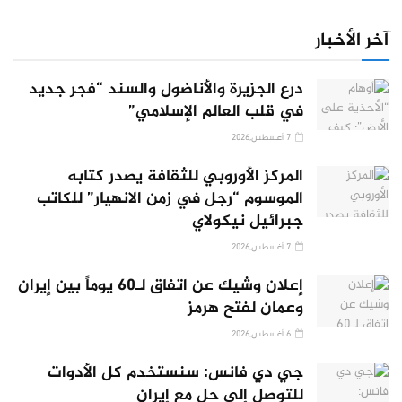
آخر الأخبار
درع الجزيرة والأناضول والسند “فجر جديد
في قلب العالم الإسلامي”
7 أغسطس,2026
المركز الأوروبي للثقافة يصدر كتابه
الموسوم “رجل في زمن الانهيار” للكاتب
جبرائيل نيكولاي
7 أغسطس,2026
إعلان وشيك عن اتفاق لـ60 يوماً بين إيران
وعمان لفتح هرمز
6 أغسطس,2026
جي دي فانس: سنستخدم كل الأدوات
للتوصل إلى حل مع إيران