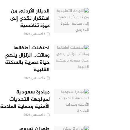
الدينار الأردني من
استقرار نقدي إلى
ميزة تنافسية
5 أغسطس,2026
احتضنت أطفالها
وماتت.. الزلزال ينهي
حياة مصرية بالسكتة
القلبية
4 أغسطس,2026
مبادرة سعودية
لمواجهة التحديات
الأمنية وحماية الملاحة
4 أغسطس,2026
طهران تسعى