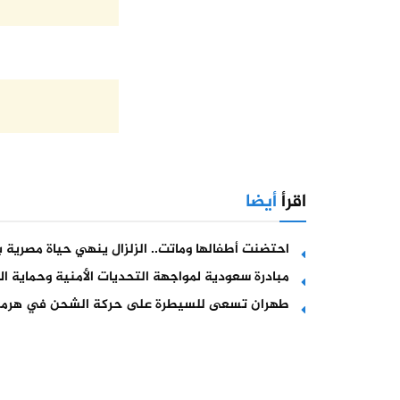
اقرأ
أيضا
احتضنت أطفالها وماتت.. الزلزال ينهي حياة مصرية ب
مبادرة سعودية لمواجهة التحديات الأمنية وحماية ال
طهران تسعى للسيطرة على حركة الشحن في هرمز