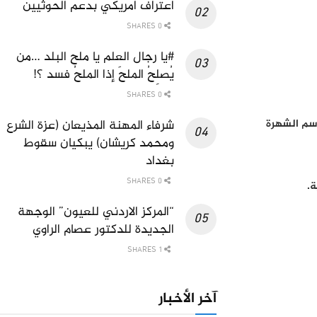
اعتراف امريكي بدعم الحوثيين
0 SHARES
#يا رجال العلم يا ملح البلد …من
يُصلِحُ الملحَ إذا الملحُ فسد ؟!
0 SHARES
شرفاء المهنة المذيعان (عزة الشرع
أسم الشهرة
ومحمد كريشان) يبكيان سقوط
بغداد
0 SHARES
“المركز الاردني للعيون” الوجهة
الجديدة للدكتور عصام الراوي
1 SHARES
آخر الأخبار