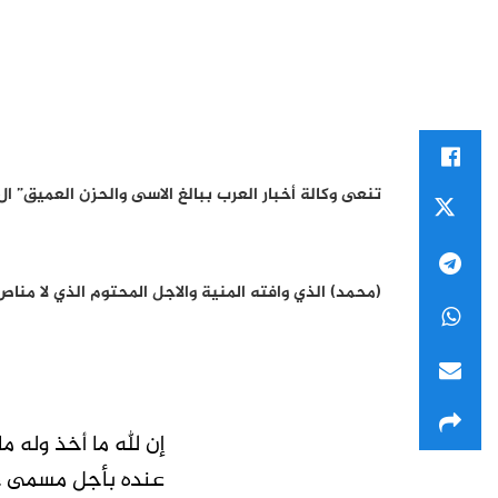
تنعى وكالة أخبار العرب ببالغ الاسى والحزن العميق” ال
(محمد) الذي وافته المنية والاجل المحتوم الذي لا مناص منه هذا اليوم السبت الم
لقد المنا النبأ وفجعنا كما فجعتم ، فعند الله 
أحسن الله عزاءنا وعزاء اهل الفقيد ومحبيه و
إن لله ما أخذ وله 
لفقيدنا العزيز وتغمده الله برحمته ورضوانه .
عنده بأجل مسمى ، 