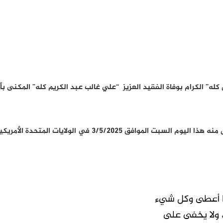
 كله” الكرام بوفاة الفقيد العزيز “علي غالب عبد الكريم كله” المكنى ب
وافق 3/5/2025 في الولايات المتحدة الأمريكية.
نحتسبه ، وإنا لله وإنا إليه راجعون …
عظم أجورنا واجوركم جميعا ، وغفر الله
ما أعطى وكل شيء
ولا يخفى على