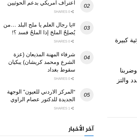
اعتراف امريكي بدعم الحوثيين
0 SHARES
#يا رجال العلم يا ملح البلد …من
يُصلِحُ الملحَ إذا الملحُ فسد ؟!
ة كبيرة
0 SHARES
شرفاء المهنة المذيعان (عزة
الشرع ومحمد كريشان) يبكيان
سقوط بغداد
 وضربنا
0 SHARES
د والتز
“المركز الاردني للعيون” الوجهة
الجديدة للدكتور عصام الراوي
1 SHARES
آخر الأخبار