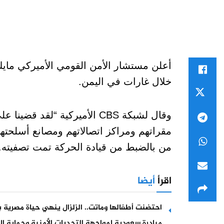
أعلن مستشار الأمن القومي الأميركي مايك
خلال غارات في اليمن.
وقال لشبكة CBS الأميركية “ل
مقراتهم ومراكز اتصالاتهم ومصانع أسلحته
من بالضبط من قيادة الحركة تمت تصفيته.
اقرأ
أيضا
احتضنت أطفالها وماتت.. الزلزال ينهي حياة مصرية ب
مبادرة سعودية لمواجهة التحديات الأمنية وحماية ال