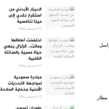
الدينار الأردني من
استقرار نقدي إلى
ميزة تنافسية
5 أغسطس,2026
احتضنت أطفالها
راسل
وماتت.. الزلزال ينهي
حياة مصرية بالسكتة
القلبية
4 أغسطس,2026
مبادرة سعودية
لمواجهة التحديات
الأمنية وحماية الملاحة
 مطار
4 أغسطس,2026
طهران تسعى