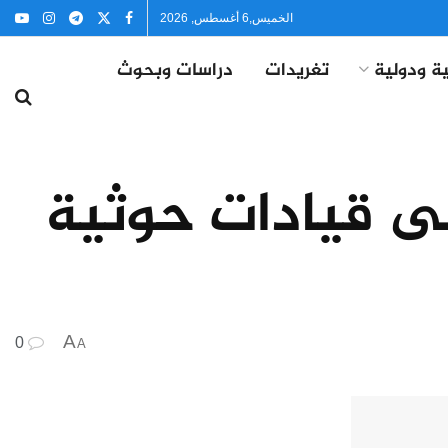
الخميس,6 أغسطس, 2026
ة ودولية
تغريدات
دراسات وبحوث
ى قيادات حوثية
A
0
A