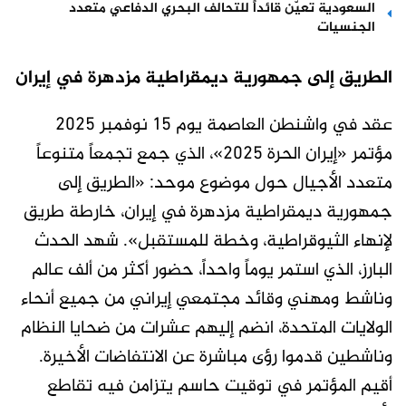
السعودية تعيّن قائداً للتحالف البحري الدفاعي متعدد
الجنسيات
الطريق إلى جمهورية ديمقراطية مزدهرة في إيران
عقد في واشنطن العاصمة يوم 15 نوفمبر 2025
مؤتمر «إيران الحرة 2025»، الذي جمع تجمعاً متنوعاً
متعدد الأجيال حول موضوع موحد: «الطريق إلى
جمهورية ديمقراطية مزدهرة في إيران، خارطة طريق
لإنهاء الثيوقراطية، وخطة للمستقبل». شهد الحدث
البارز، الذي استمر يوماً واحداً، حضور أكثر من ألف عالم
وناشط ومهني وقائد مجتمعي إيراني من جميع أنحاء
الولايات المتحدة، انضم إليهم عشرات من ضحايا النظام
وناشطين قدموا رؤى مباشرة عن الانتفاضات الأخيرة.
أقيم المؤتمر في توقيت حاسم يتزامن فيه تقاطع