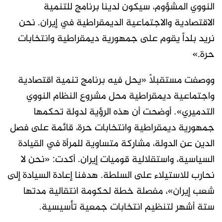
النووي المشؤوم، سيكون لدينا برنامج للتنمية
الاقتصادية والاجتماعية الديمقراطية في إيران. نحن
نريد بلداً يقوم على جمهورية ديمقراطية وانتخابات
حرة.»
ووصفت مستقبلاً «يحل فيه برنامج تنمية اقتصادية
واجتماعية ديمقراطية محل مشروع النظام النووي
التدميري». أوضحت أن هذه الرؤية لدولة تحكمها
جمهورية ديمقراطية وانتخابات حرة، قائمة على فصل
الدين عن الدولة، مشاركة متساوية للمرأة في القيادة
السياسية، واستقلالية قوميات إيران. أكدت: «نحن لا
نحارب للاستيلاء على السلطة. هدفنا إعادة السيادة إلى
شعب إيران»، مفصلة خطة لحكومة انتقالية مدتها
ستة أشهر لتنظيم انتخابات جمعية تأسيسية.