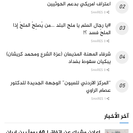
اعتراف امريكي بدعم الحوثيين
0 SHARES
#يا رجال العلم يا ملح البلد …من يُصلِحُ الملحَ إذا
الملحُ فسد ؟!
0 SHARES
شرفاء المهنة المذيعان (عزة الشرع ومحمد كريشان)
يبكيان سقوط بغداد
0 SHARES
“المركز الاردني للعيون” الوجهة الجديدة للدكتور
عصام الراوي
1 SHARES
آخر الأخبار
إعلان وشيك عن اتفاق لـ60 يوماً بين إيران