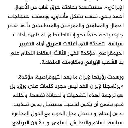
الإيراني»، مستشهدة بحادثة حرق شاب من الأهواز،
أحمد بلدي، نفسه بشكل مأساوي، ووصفت احتجاجات
العمال والمعلمين والممرضين والمتقاعدين بأنها «نهر
جارف يتجه حتمًا نحو إسقاط نظام الملالي». أدانت
سياسة التهدئة التي أغلقت الطريق أمام التغيير
الديمقراطي، مؤكدة الخيار الثالث: إسقاط النظام على
يد الشعب الإيراني ومقاومته المنظمة.
ورسمت رؤيتها لإيران ما بعد الثيوقراطية، مؤكدة:
«برنامجنا لإيران الغد ليس مجرد كلمات على ورق؛ بل
هو ترجمة لهذه التضحيات والمعاناة نفسها. ولذلك،
فهو يضمن أن يكون لشعبنا مستقبل بدون تعذيب،
بدون إعدام، و ستحل محل الحرب مع الدول المجاورة
سياسة السلام والتعايش السلمي، وبدلاً من البرنامج