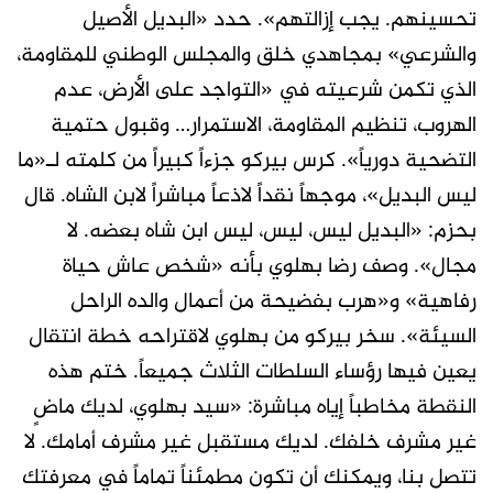
تحسينهم. يجب إزالتهم». حدد «البديل الأصيل
والشرعي» بمجاهدي خلق والمجلس الوطني للمقاومة،
الذي تكمن شرعيته في «التواجد على الأرض، عدم
الهروب، تنظيم المقاومة، الاستمرار… وقبول حتمية
التضحية دورياً». كرس بيركو جزءاً كبيراً من كلمته لـ«ما
ليس البديل»، موجهاً نقداً لاذعاً مباشراً لابن الشاه. قال
بحزم: «البديل ليس، ليس، ليس ابن شاه بعضه. لا
مجال». وصف رضا بهلوي بأنه «شخص عاش حياة
رفاهية» و«هرب بفضيحة من أعمال والده الراحل
السيئة». سخر بيركو من بهلوي لاقتراحه خطة انتقال
يعين فيها رؤساء السلطات الثلاث جميعاً. ختم هذه
النقطة مخاطباً إياه مباشرة: «سيد بهلوي، لديك ماضٍ
غير مشرف خلفك. لديك مستقبل غير مشرف أمامك. لا
تتصل بنا، ويمكنك أن تكون مطمئناً تماماً في معرفتك