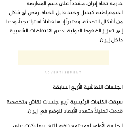
حازمة تجاه إيران، مشدداً على دعم المعارضة
الديمقراطية كبديل وحيد قابل للحياة. رفض أي شكل
من أشكال التهدئة، معتبراً إياها فشلاً استراتيجياً، ودعا
إلى تعزيز الضغوط الدولية لدعم الانتفاضات الشعبية
داخل إيران.
ADVERTISEMENT
الجلسات النقاشية الأربع السابقة
سبقت الكلمات الرئيسية أربع جلسات نقاش متخصصة
قدمت تحليلاً متعدد الأبعاد للوضع في إيران.
الجلسة الأولى («مجتمع ناضج للتغيير») ركزت على