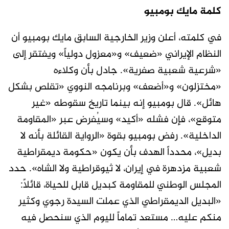
كلمة مايك بومبيو
في كلمته، أعلن وزير الخارجية السابق مايك بومبيو أن
النظام الإيراني «ضعيف» و«معزول دولياً» ويفتقر إلى
«شرعية شعبية صفرية». جادل بأن وكلاءه
«مختزلون» و«أضعف» وبرنامجه النووي «تقلص بشكل
هائل». قال بومبيو إنه بينما تاريخ سقوطه «غير
متوقع»، فإن فشله «أكيد» وسيُفرض عبر «المقاومة
الداخلية». رفض بومبيو بقوة «الرواية القائلة بأنه لا
بديل»، محدداً الهدف بأن يكون «حكومة ديمقراطية
شعبية مزدهرة في إيران، لا ثيوقراطية ولا الشاه». حدد
المجلس الوطني للمقاومة كبديل قابل للحياة، قائلاً:
«البديل الديمقراطي الذي عملت السيدة رجوي وكثير
منكم عليه… مستعد تماماً لليوم الذي سنحصل فيه