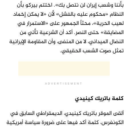
بأننا وشعب إيران لن نتصل بك». اختتم بيركو بأن
النظام «محكوم عليه بالفشل» لأن «لا يمكن إخماد
لهيب الحرية»، محثاً الجمهور على «الاستمرار في
المضايقة» حتى النصر. أكد أن الشرعية تأتي من
النضال الميداني، لا من المنفى، وأن المقاومة الإيرانية
تمثل صوت الشعب الحقيقي.
ADVERTISEMENT
كلمة باتريك كينيدي
ألقى الموقر باتريك كينيدي، الديمقراطي السابق في
الكونغرس، كلمة أكد فيها على ضرورة سياسة أمريكية