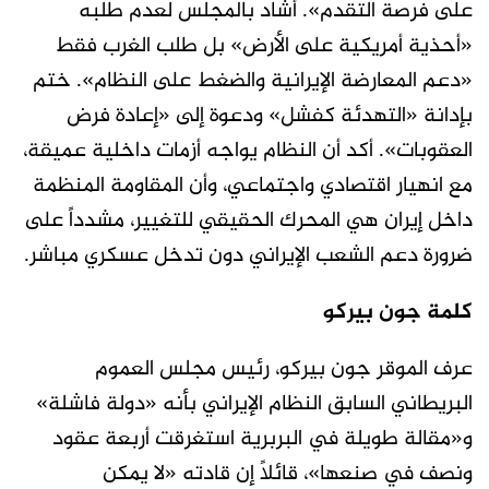
على فرصة التقدم». أشاد بالمجلس لعدم طلبه
«أحذية أمريكية على الأرض» بل طلب الغرب فقط
«دعم المعارضة الإيرانية والضغط على النظام». ختم
بإدانة «التهدئة كفشل» ودعوة إلى «إعادة فرض
العقوبات». أكد أن النظام يواجه أزمات داخلية عميقة،
مع انهيار اقتصادي واجتماعي، وأن المقاومة المنظمة
داخل إيران هي المحرك الحقيقي للتغيير، مشدداً على
ضرورة دعم الشعب الإيراني دون تدخل عسكري مباشر.
كلمة جون بيركو
عرف الموقر جون بيركو، رئيس مجلس العموم
البريطاني السابق النظام الإيراني بأنه «دولة فاشلة»
و«مقالة طويلة في البربرية استغرقت أربعة عقود
ونصف في صنعها»، قائلاً إن قادته «لا يمكن