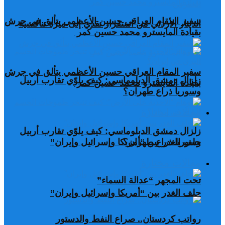
سفير المقام العراقي حسين الأعظمي يتألق في جرش
الدينار الأردني من استقرار نقدي إلى ميزة تنافسية
بقيادة المايسترو محمد حسين كمر
سفير المقام العراقي حسين الأعظمي يتألق في جرش
زلزال دمشق الدبلوماسي: كيف يلوّي تقارب أربيل
بقيادة المايسترو محمد حسين كمر
وسوريا ذراع طهران؟
مقالات مختارة
زلزال دمشق الدبلوماسي: كيف يلوّي تقارب أربيل
وسوريا ذراع طهران؟
حلف الغدر بين “أمريكا وإسرائيل وإيران”
مقالات مختارة
تحت المجهر “عدالة السماء”
حلف الغدر بين “أمريكا وإسرائيل وإيران”
رواتب كردستان.. صراع النفط والدستور