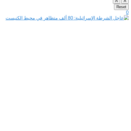
A
A
Reset
0