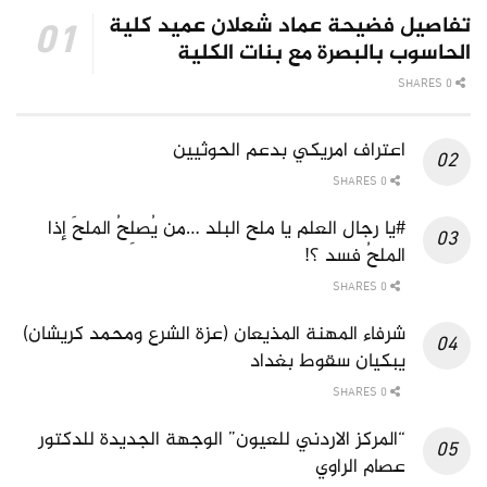
تفاصيل فضيحة عماد شعلان عميد كلية
الحاسوب بالبصرة مع بنات الكلية
0 SHARES
اعتراف امريكي بدعم الحوثيين
0 SHARES
#يا رجال العلم يا ملح البلد …من يُصلِحُ الملحَ إذا
الملحُ فسد ؟!
0 SHARES
شرفاء المهنة المذيعان (عزة الشرع ومحمد كريشان)
يبكيان سقوط بغداد
0 SHARES
“المركز الاردني للعيون” الوجهة الجديدة للدكتور
عصام الراوي