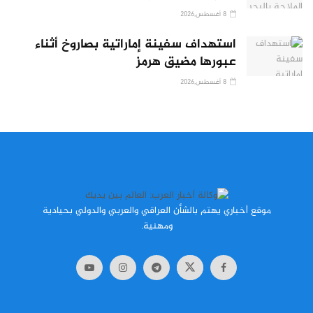
8 أغسطس,2026
استهداف سفينة إماراتية بصاروخ أثناء
عبورها مضيق هرمز
8 أغسطس,2026
موقع أخباري يهتم بالشأن العراقي والعربي والدولي بحيادية
ومهنية.