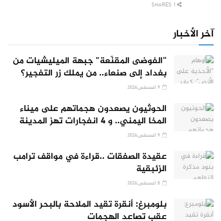
1 SHARES
آخر الأخبار
“الفوضى المقنّعة” جبهة الميليشيات من
بغداد إلى صنعاء.. من يملك زر التفجير؟
9 أغسطس,2026
الحوثيون يصعدون هجماتهم على ميناء
المخا اليمني.. و 4 انفجارات تهز المدينة
9 أغسطس,2026
عقيدة الصفقات ..قراءة في مواقف ترامب
الزئبقية
8 أغسطس,2026
بلومبرغ: أنقرة تقيد الملاحة بالبحر الأسود
عقب تصاعد الهجمات