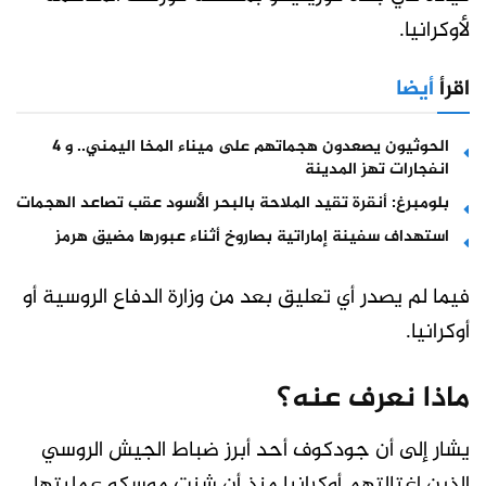
لأوكرانيا.
اقرأ
أيضا
الحوثيون يصعدون هجماتهم على ميناء المخا اليمني.. و 4
انفجارات تهز المدينة
بلومبرغ: أنقرة تقيد الملاحة بالبحر الأسود عقب تصاعد الهجمات
استهداف سفينة إماراتية بصاروخ أثناء عبورها مضيق هرمز
فيما لم يصدر أي تعليق بعد من وزارة الدفاع الروسية أو
أوكرانيا.
ماذا نعرف عنه؟
يشار إلى أن جودكوف أحد أبرز ضباط الجيش الروسي
الذين اغتالتهم أوكرانيا منذ أن شنت موسكو عمليتها