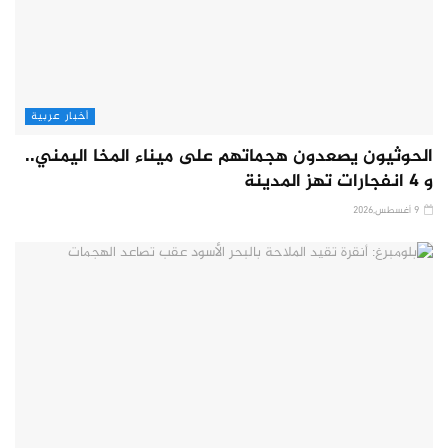
أخبار عربية
الحوثيون يصعدون هجماتهم على ميناء المخا اليمني..
و 4 انفجارات تهز المدينة
9 أغسطس,2026