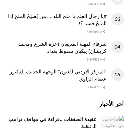
0 SHARES
#يا رجال العلم يا ملح البلد …من يُصلِحُ الملحَ إذا
الملحُ فسد ؟!
0 SHARES
شرفاء المهنة المذيعان (عزة الشرع ومحمد
كريشان) يبكيان سقوط بغداد
0 SHARES
“المركز الاردني للعيون” الوجهة الجديدة للدكتور
عصام الراوي
1 SHARES
آخر الأخبار
عقيدة الصفقات ..قراءة في مواقف ترامب
الزئبقية