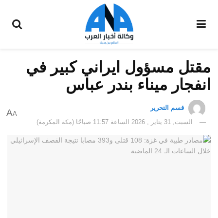
مقتل مسؤول ايراني كبير في
انفجار ميناء بندر عباس
قسم التحرير
A
A
السبت, 31 يناير , 2026 الساعة 11:57 صباحًا (مكة المكرمة)