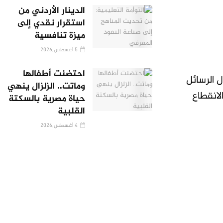
الدينار الأردني من
استقرار نقدي إلى
ميزة تنافسية
5 أغسطس,2026
احتضنت أطفالها
ل الرسائل
وماتت.. الزلزال ينهي
لانقطاع
حياة مصرية بالسكتة
القلبية
4 أغسطس,2026