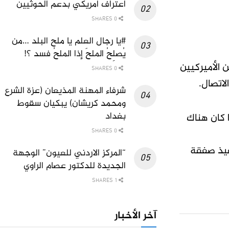
اعتراف امريكي بدعم الحوثيين
0 SHARES
#يا رجال العلم يا ملح البلد …من
يُصلِحُ الملحَ إذا الملحُ فسد ؟!
 الأميركيين
0 SHARES
لاتصال.
شرفاء المهنة المذيعان (عزة الشرع
ومحمد كريشان) يبكيان سقوط
بغداد
ا كان هناك
0 SHARES
نفيذ صفقة
“المركز الاردني للعيون” الوجهة
الجديدة للدكتور عصام الراوي
1 SHARES
آخر الأخبار