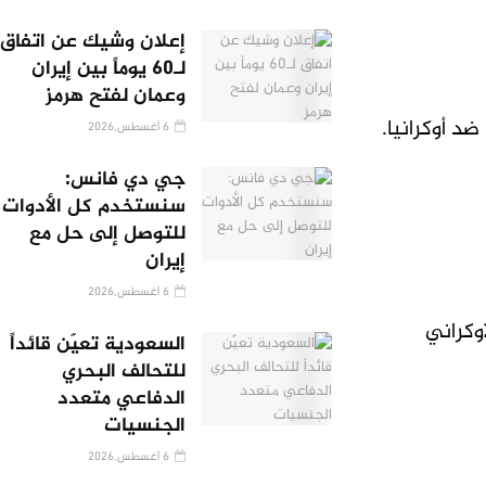
إعلان وشيك عن اتفاق
لـ60 يوماً بين إيران
وعمان لفتح هرمز
ضد أوكرانيا.
6 أغسطس,2026
جي دي فانس:
سنستخدم كل الأدوات
للتوصل إلى حل مع
إيران
6 أغسطس,2026
أوكراني
السعودية تعيّن قائداً
للتحالف البحري
الدفاعي متعدد
الجنسيات
6 أغسطس,2026