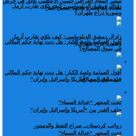
سفير المقام العراقي حسين الأعظمي يتألق في جرش
زلزال دمشق الدبلوماسي: كيف يلوّي تقارب أربيل
بقيادة المايسترو محمد حسين كمر
وسوريا ذراع طهران؟
زلزال دمشق الدبلوماسي: كيف يلوّي تقارب أربيل
أفول العمامة ولعبة الكبار: هل دنت نهاية حكم الملالي
وسوريا ذراع طهران؟
في سوق المصالح؟
مقالات مختارة
أفول العمامة ولعبة الكبار: هل دنت نهاية حكم الملالي
في سوق المصالح؟
حلف الغدر بين “أمريكا وإسرائيل وإيران”
مقالات مختارة
تحت المجهر “عدالة السماء”
حلف الغدر بين “أمريكا وإسرائيل وإيران”
رواتب كردستان.. صراع النفط والدستور
تحت المجهر “عدالة السماء”