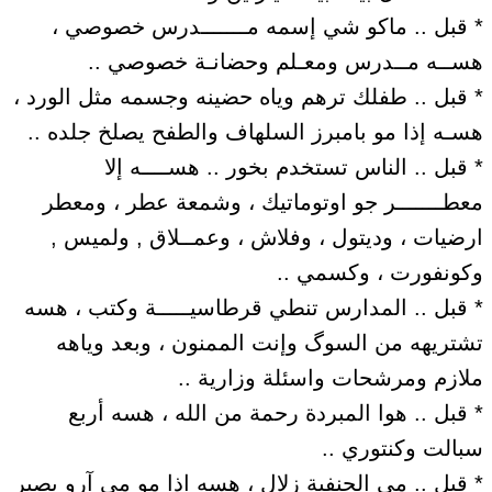
* قبل .. ماكو شي إسمه مـــــــدرس خصوصي ،
هســه مــدرس ومعـلم وحضانـة خصوصي ..
* قبل .. طفلك ترهم وياه حضينه وجسمه مثل الورد ،
هسـه إذا مو بامبرز السلهاف والطفح يصلخ جلده ..
* قبل .. الناس تستخدم بخور .. هســــه إلا
معطـــــــر جو اوتوماتيك ، وشمعة عطر ، ومعطر
ارضيات ، وديتول ، وفلاش ، وعمــلاق , ولميس ,
وكونفورت ، وكسمي ..
* قبل .. المدارس تنطي قرطاسيـــــة وكتب ، هسه
تشتريهه من السوگ وإنت الممنون ، وبعد وياهه
ملازم ومرشحات واسئلة وزارية ..
* قبل .. هوا المبردة رحمة من الله ، هسه أربع
سبالت وكنتوري ..
* قبل .. مي الحنفية زلال ، هسه اذا مو مي آرو يصير