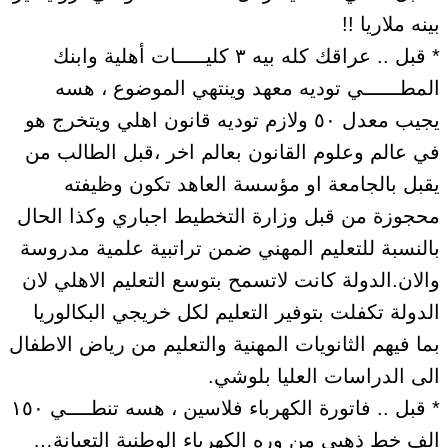
بينه ملاريا !!
* قبل .. عراقك كله بيه ٣ كليـــــات أهلية وابنك
المطــــــي توديه معهد وينتهي الموضوع ، هسه
يجيب معدل ٥٠ ولازم توديه قانون اهلي ويتخرج هو
في عالم وعلوم القانون بعالم اخر ،قبل الطالب من
يقبل بالجامعة او مؤسسة العاهد تكون وظيفته
محجوزة من قبل وزارة التخطيط اجباري وكذا الحال
بالنسبة للتعليم المهني ضمن تراتبية علمية مدروسة
والان.الدولة كانت لاتسمح بتوسع التعليم الاهلي لان
الدولة تكفلت بتوفير التعليم لكل خريجي البكالوريا
بما فيهم الثانويات المهنية والتعليم من رياض الاطفال
الى الدراسات العليا بلوشي.
* قبل .. فاتورة الكهرباء فلاسين ، هسه تنطــــي ١٥٠
الف خط ذهبي من وره الكهرباء الوطنية التعبانة…