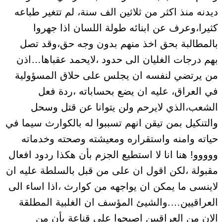
ديدنه منذ اكثر من ثلاثين الف سنة، لم تتغير طباعه
كثيرا،وعرف عن ابنائه طولة اللسان اذا جهروا
بالمطالبة بحق اخذ منهم بدون وجه حق،وقد تصل
بهم درجات الغليان الى حدود ،لايحمد عقباها…اذن
من يرتضي لنفسه ان يجلس على حلاق المسؤولية
في العراق، عليه ان يضع بحساباته ،ردة فعل
الشعب،الذي لايرحم ولن يتوانا عن قتل وسحل
والتنكيل بمن تيقن انهم تسببوا له بالكوارث سيما في
حياته وامنه واستقراره ومعيشته وصحته وخدماته
ووووو! هنا انا لا استطيع الجزم بأن هكذا ردود افعال
مقبولة ،لكن اقول ان على من قبل بالسلطة عليه ان
لاينسى ما يمكن ان يواجهه من كوارث ،اذا اساء الى
العراقيين….والشيئ المؤسف ان الغلبية المطلقة
الان من العراقيين اصبحوا على قناعة بأن من