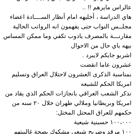
عالراس مايرهم !! ..
هاي الدراسة ، أخليهه امام أنظار الســــادة اعضاء
مجلــس النواب حتى يفهمون انه الرواتب الحالية
مقارنـــة بالمصرف يادوب تكفي وما ممكن المساس
بيهه باي حال من الاحوال
اشربو جايكم لايبرد .
عشرون عاما انقضت
بمناسبة الذكرى العشرون لاحتلال العراق وتسليم
امريكا الحكم للشيعه
نذكر الشعب العراقي بانجازات الحكم الذي يقاد من
امريكا وبريطانيا وملالي طهران خلال ٢٠ سنه من
حكمهم للعراق المحتل المختل:
١٠٠،٠٠٠ حسينية شيعية
١٠٠ مرقد وضريح شيعي مشكوك بصحة غالبيتهم