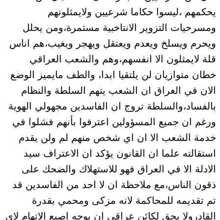
يحكمهم ،ليسوا حكاما شرعيين ولايمثلونهم
ومسرحيات التزوير الانتاخبية مستمرة،ومن يحلل
ويحرم ويسلخ ويعدم ويعتقل ويهجر ويغيب،هم اناس
قلة لايمثلون الا انفسهم،وهم والشعب العراقي
خطان متوازيان لن يلتقيا ابدا، والطف مايميز الوضع
الان في العراق ان الشعب يتهم السلطة والنظام
بالفساد،والسلطة تروج ان الفاسدين مجهولي الهوية
ورغم ان جميع المسؤولين اعترفوا بأنهم فشلوا في
خدمة الشعب الا ان اي شخص منهم لم ولن يقدم
استقالته علما ان القانون يؤكد ان الاعتراف سيد
الادلة الا في العراق فهو للاستهلاك والضحك على
ذقون الناس،مع ملاحظة ان لا احد من الفاسدين قد
تم تقديمه للمحاكمة لانه مزكى ومحمي بقدرة
القادرولا يحق لكائن عراقي ان يوجه اصبع الاتهام لاي