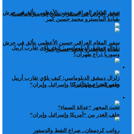
سفير المقام العراقي حسين الأعظمي يتألق في جرش
الدينار الأردني من استقرار نقدي إلى ميزة تنافسية
بقيادة المايسترو محمد حسين كمر
سفير المقام العراقي حسين الأعظمي يتألق في جرش
زلزال دمشق الدبلوماسي: كيف يلوّي تقارب أربيل
بقيادة المايسترو محمد حسين كمر
وسوريا ذراع طهران؟
مقالات مختارة
زلزال دمشق الدبلوماسي: كيف يلوّي تقارب أربيل
وسوريا ذراع طهران؟
حلف الغدر بين “أمريكا وإسرائيل وإيران”
مقالات مختارة
تحت المجهر “عدالة السماء”
حلف الغدر بين “أمريكا وإسرائيل وإيران”
رواتب كردستان.. صراع النفط والدستور