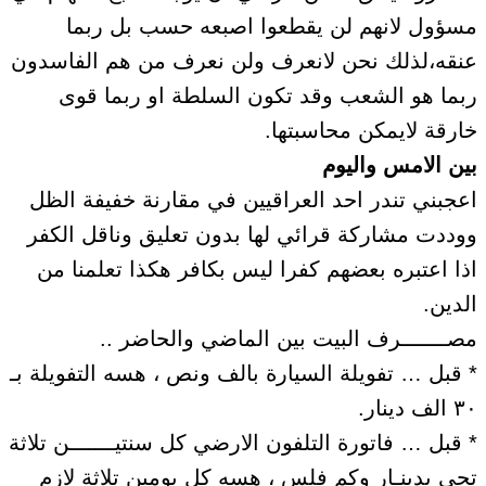
مسؤول لانهم لن يقطعوا اصبعه حسب بل ربما
عنقه،لذلك نحن لانعرف ولن نعرف من هم الفاسدون
ربما هو الشعب وقد تكون السلطة او ربما قوى
خارقة لايمكن محاسبتها.
بين الامس واليوم
اعجبني تندر احد العراقيين في مقارنة خفيفة الظل
ووددت مشاركة قرائي لها بدون تعليق وناقل الكفر
اذا اعتبره بعضهم كفرا ليس بكافر هكذا تعلمنا من
الدين.
مصـــــــرف البيت بين الماضي والحاضر ..
* قبل … تفويلة السيارة بالف ونص ، هسه التفويلة بـ
٣٠ الف دينار.
* قبل … فاتورة التلفون الارضي كل سنتيـــــــن تلاثة
تجي بدينـار وكم فلس ، هسه كل يومين تلاثة لازم