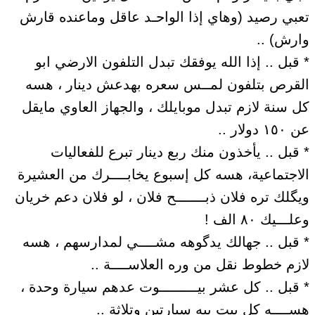
تعبي رصيد (وهاي إذا الواحـد عاقل وماعنده قارش
وارش) ..
* قبل .. إذا الله يوفقك تبدل التلفون الارضي ابو
القرص بتلفون لمــس سعره بهدعش دينار ، هسه
كل سنة لازم تبدل موبايلك ، والجهاز العاوي مايقل
عن ١٥٠ دولار ..
* قبل .. يأخذون منك ربع دينار تبرع للفعاليات
الاجتماعية، هسه كل إسبوع يخابــــرك من العشيرة
ويگلك تره فلان ذبـــــــح فلان ، لو فلان دعم خريان
وعلـــيك ٨٠ الف !
* قبل .. جهالك يدگوهه مشــــي لمدارسهم ، هسه
لازم خطوط نقل من وره العلاســــة ..
* قبل .. كل عشر بيـــــــــوت عدهم سيارة وحدة ،
هســــه كل بيت بيه سيارتين وتلاثة ..