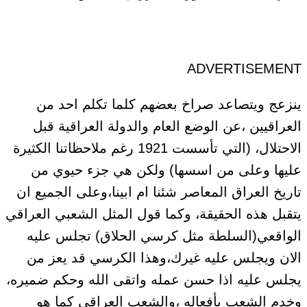
ADVERTISEMENT
ينزعج ويتصاعد صراخ بعضهم كلما تكلم احد من
العراقيين ،عن الوضع العام والدولة العراقية قبل
الاحتلال، (التي تأسست 1921 رغم ملاحظاتنا الكثيرة
عليها وعلى من اسسها) ولكن هي جزء حيوي من
تاريخ العراق المعاصر شئنا ام ابينا،وعلى الجميع ان
يتقبل هذه الحقيقة، وكما قول المثل الشعبي العراقي
الواقعي(السلطة مثل كرسي الحلاق) تجلس عليه
الان ويجلس عليه غيرك،وهذا الكرسي قد يعز من
يجلس عليه اذا حسن عمله واتقى الله وحكم ضميره،
وخدم الشعب بأفعاله ،والشعب العراقي كما هو