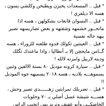
* قبل .. المسعدات يخبزن ويطبخن وكلشي يسون ،
هسه الا ديلفري !
* قبل .. النسوان قانعات بشكولهن ، هسه اذا
ماتحــور خشمهه وشفتهه و بعض تضاريسهه تصير
بيهه حاله نفسية
* قبل .. العينتين تكولك فدوه طلعنه للزوراء ، هسه
گــامن مايحچن إلا بـ أنطاليا ، واذا ماعندك تگلك
ودينه لاربيل وامرنه لالله !
* قبل .. سيارة كرونه موديل ٨٠ بسنة الالفين وثنين
يسموهـــه بلاديه ، هسه ٢٠١٨ يسميهه جوه الموديل
!!
* قبل .. تضربلك تمرايتين زهــــــدي تصير وحش ،
هســـه شيشة عسل أصلي بـ ٧٠ وحلويات
الخاصكــي وأبو عفيف ونريد بس إنجيب الراس