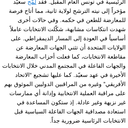
الرئيسية
في تونس العام المقبل
. فقد
لمّح
سعيّد
مؤخراً إلى نيته الترشح لولاية ثانية، مما أتاح فرصة
للمعارضة
للطعن
في حكمه. وفي حالات أخرى
شهدت انتكاسات مشابهة، شكّلت الانتخابات عاملاً
أساسياً في العودة إلى المسار الديمقراطي. على
الولايات المتحدة أن تثني الجهات المعارضة عن
مقاطعة الانتخابات، كما فعلت أحزاب المعارضة
والجهات الفاعلة في المجتمع المدني خلال
الانتخابات
الأخيرة
في عهد سعيّد. كما عليها تشجيع “الاتحاد
الأفريقي” وغيره من المراقبين الدوليين الموثوق بهم
على مراقبة العملية الانتخابية وإدانة أي ممارسات
غير نزيهة وغير عادلة. إذ ستكون المساعدة في
استعادة مصداقية
الجهات الفاعلة السياسية
قبل
الانتخابات الرئاسية ضرورية جداً.