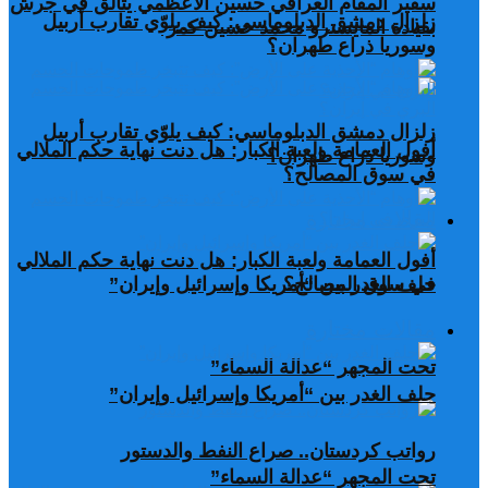
سفير المقام العراقي حسين الأعظمي يتألق في جرش
زلزال دمشق الدبلوماسي: كيف يلوّي تقارب أربيل
بقيادة المايسترو محمد حسين كمر
وسوريا ذراع طهران؟
زلزال دمشق الدبلوماسي: كيف يلوّي تقارب أربيل
أفول العمامة ولعبة الكبار: هل دنت نهاية حكم الملالي
وسوريا ذراع طهران؟
في سوق المصالح؟
مقالات مختارة
أفول العمامة ولعبة الكبار: هل دنت نهاية حكم الملالي
في سوق المصالح؟
حلف الغدر بين “أمريكا وإسرائيل وإيران”
مقالات مختارة
تحت المجهر “عدالة السماء”
حلف الغدر بين “أمريكا وإسرائيل وإيران”
رواتب كردستان.. صراع النفط والدستور
تحت المجهر “عدالة السماء”