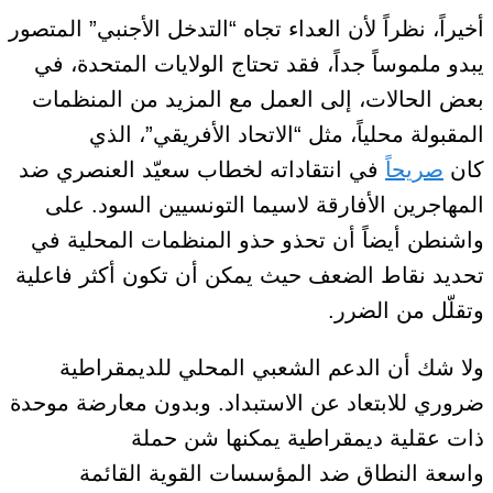
أخيراً
، نظراً لأن العداء تجاه “التدخل الأجنبي” المتصور
يبدو ملموساً جداً، فقد تحتاج الولايات المتحدة، في
بعض الحالات، إلى العمل مع المزيد من المنظمات
المقبولة محلياً، مثل “الاتحاد الأفريقي”، الذي
كان
صريحاً
في انتقاداته لخطاب سعيّد العنصري ضد
المهاجرين الأفارقة لاسيما التونسيين السود. على
واشنطن أيضاً أن تحذو حذو المنظمات المحلية في
تحديد نقاط الضعف
حيث يمكن أن
تكون أكثر فاعلية
وتقلّل من
الضرر
.
ولا شك أن الدعم الشعبي المحلي للديمقراطية
ضروري للابتعاد عن الاستبداد.
وبدون
معارضة موحدة
ذات عقلية ديمقراطية يمكنها شن حملة
واسعة
النطاق
ضد المؤسسات القوية القائمة