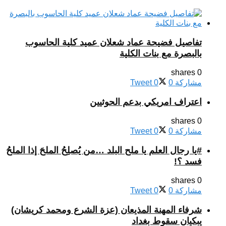
تفاصيل فضيحة عماد شعلان عميد كلية الحاسوب
بالبصرة مع بنات الكلية
0 shares
مشاركة
0
0
Tweet
اعتراف امريكي بدعم الحوثيين
0 shares
مشاركة
0
0
Tweet
#يا رجال العلم يا ملح البلد …من يُصلِحُ الملحَ إذا الملحُ
فسد ؟!
0 shares
مشاركة
0
0
Tweet
شرفاء المهنة المذيعان (عزة الشرع ومحمد كريشان)
يبكيان سقوط بغداد