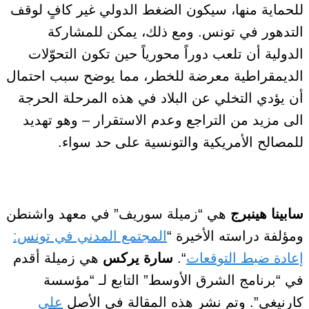
للحماية منها، سيكون الضغط الدولي غير كافٍ لوقف
التدهور في تونس. ومع ذلك، يمكن للمشاركة
الدولية أن تلعب دوراً محورياً حين تكون التحوّلات
الديمقراطية معرضة للخطر
، مما يوضح سبب احتمال
أن يؤدي
التخلي عن
البلاد
في هذه المرحلة الحرجة
الى مزيد من التراجع وعدم الاستقرار
– وهو تهديد
للمصالح
الأمريكية والتونسية على حد سواء.
سابينا هينبرج
هي
“زميلة سوريف” في معهد واشنطن
ومؤلفة دراسته الأخيرة “
المجتمع المدني في تونس:
إعادة ضبط التوقعات
“.
سارة يركس
هي زميلة أقدم
في “برنامج الشرق الأوسط” التابع لـ “مؤسسة
كارنيغي”. وتم نشر هذه المقالة في الأصل
على