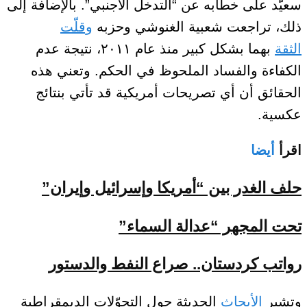
سعيّد
على خطابه
عن “التدخل الأجنبي”.
بالإضافة إلى
ذلك،
تراجعت شعبية الغنوشي وحزبه
وقلّت
الثقة
بهما بشكل كبير منذ عام ٢٠١١، نتيجة عدم
الكفاءة والفساد
الملحوظ
في الحكم.
وتعني
هذه
الحقائق أن أي
تصريحات أمريكية
قد
تأتي
بنتائج
عكسية.
اقرأ
أيضا
حلف الغدر بين “أمريكا وإسرائيل وإيران”
تحت المجهر “عدالة السماء”
رواتب كردستان.. صراع النفط والدستور
وتشير
الأبحاث
الحديثة حول
التحوّلات الديمقراطية