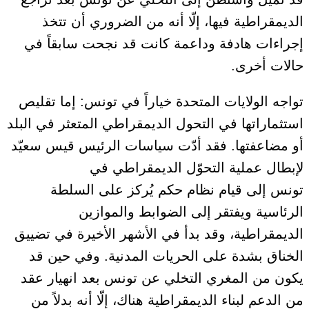
الديمقراطية فيها، إلّا أنه من الضروري أن تتخذ
إجراءات هادفة وداعمة كانت قد نجحت سابقاً في
حالات أخرى.
تواجه الولايات المتحدة خياراً في تونس: إما تقليص
استثماراتها في التحول الديمقراطي المتعثر في البلد
أو مضاعفتها. فقد أدّت
سياسات الرئيس قيس سعيّد
لإبطال عملية التحوّل الديمقراطي في
تونس
إلى
قيام نظام حكم
يُركز على
السلطة
الرئاسية ويفتقر إلى الضوابط والموازين
الديمقراطية
،
وقد بدأ في الأشهر الأخيرة في تضييق
الخناق بشدة على الحريات المدنية. وفي حين قد
يكون من المغري التخلي عن تونس بعد انهيار عقد
من الدعم لبناء الديمقراطية هناك، إلّا أنه بدلاً من