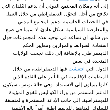
إلى أنه بإمكان المجتمع الدولي أن يدعم البُلدان التي
تكافح من أجل التحوّل الديمقراطي من خلال العمل
في اللحظات الحاسمة لدعم المجتمع المدني
والمعارضة السياسية بشكل هادئ، لا سيما في صيغ
من شأنها أن تساعد في توحيد هذه المجموعات حول
استعادة الضوابط والموازين ومعايير الحكم
الديمقراطي.
بالإضافة إلى ذلك،
نجحت الولايات
المتحدة
في بعض
الدول
التي
انتعشت
فيها
الديمقراطية، من خلال
المنظمات الإقليمية
في التأثير
على القادة الذين
كانوا يميلون إلى الاستبداد.
وفي حالة تونس
، سيكون
الدعم المستمر من وراء الكواليس للقوى المؤيدة
للديمقراطية، إلى جانب الإدانة المستمرة والمنسقة
للسلوك المناهض للديمقراطية، أمراً بالغ الأهمية