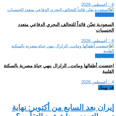
6 أغسطس,2026
أخبار عربية
السعودية تعيّن قائداً للتحالف البحري الدفاعي متعدد
الجنسيات
6 أغسطس,2026
أخبار عربية
احتضنت أطفالها وماتت.. الزلزال ينهي حياة مصرية بالسكتة
القلبية
4 أغسطس,2026
قد يهمك
إيران بعد السابع من أكتوبر: نهاية