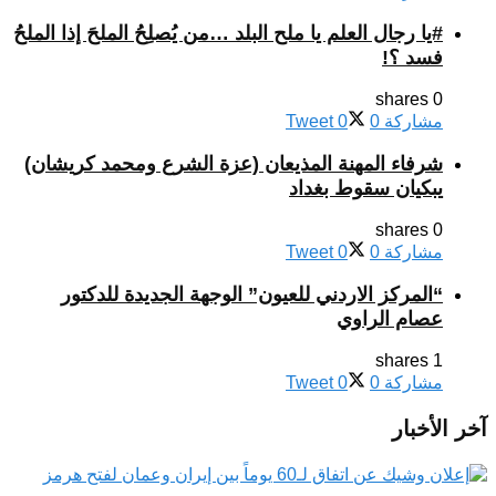
#يا رجال العلم يا ملح البلد …من يُصلِحُ الملحَ إذا الملحُ
فسد ؟!
0 shares
مشاركة
0
0
Tweet
شرفاء المهنة المذيعان (عزة الشرع ومحمد كريشان)
يبكيان سقوط بغداد
0 shares
مشاركة
0
0
Tweet
“المركز الاردني للعيون” الوجهة الجديدة للدكتور
عصام الراوي
1 shares
مشاركة
0
0
Tweet
آخر الأخبار