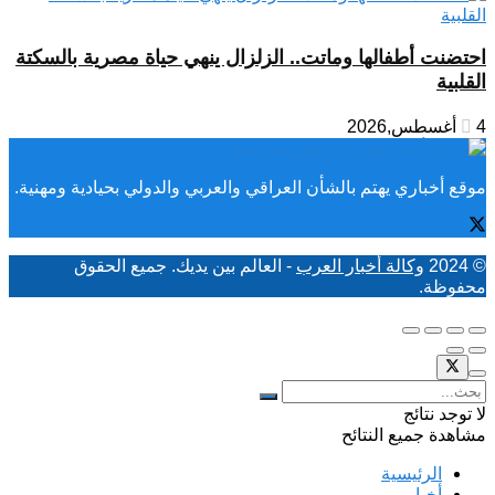
احتضنت أطفالها وماتت.. الزلزال ينهي حياة مصرية بالسكتة
القلبية
4 أغسطس,2026
موقع أخباري يهتم بالشأن العراقي والعربي والدولي بحيادية ومهنية.
© 2024
وكالة أخبار العرب
- العالم بين يديك. جميع الحقوق
محفوظة.
لا توجد نتائج
مشاهدة جميع النتائح
الرئيسية
أخبار