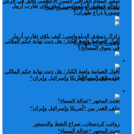
سفير المقام العراقي حسين الأعظمي يتألق في جرش
زلزال دمشق الدبلوماسي: كيف يلوّي تقارب أربيل
بقيادة المايسترو محمد حسين كمر
وسوريا ذراع طهران؟
زلزال دمشق الدبلوماسي: كيف يلوّي تقارب أربيل
أفول العمامة ولعبة الكبار: هل دنت نهاية حكم الملالي
وسوريا ذراع طهران؟
في سوق المصالح؟
مقالات مختارة
أفول العمامة ولعبة الكبار: هل دنت نهاية حكم الملالي
في سوق المصالح؟
حلف الغدر بين “أمريكا وإسرائيل وإيران”
مقالات مختارة
تحت المجهر “عدالة السماء”
حلف الغدر بين “أمريكا وإسرائيل وإيران”
رواتب كردستان.. صراع النفط والدستور
تحت المجهر “عدالة السماء”