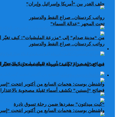
حلف الغدر بين “أمريكا وإسرائيل وإيران”
رواتب كردستان.. صراع النفط والدستور
تحت المجهر “عدالة السماء”
من “مدينة صدام” إلى “مزرعة المليشيات”: كيف تغيّر ال
رواتب كردستان.. صراع النفط والدستور
صحافة عربية ودولية
من “مدينة صدام” إلى “مزرعة المليشيات”: كيف تغيّر ال
فضائح “إبستين” تكشف أسماء ثقيلة مصحوبة بالاعتذارات
صحافة عربية ودولية
واشنطن بوست: هجمات السابع من أكتوبر انتجت “إسرا
فضائح “إبستين” تكشف أسماء ثقيلة مصحوبة بالاعتذارات
“كيت ميدلتون” بمفردها ضمن رحلة تسوق نادرة
واشنطن بوست: هجمات السابع من أكتوبر انتجت “إسرا