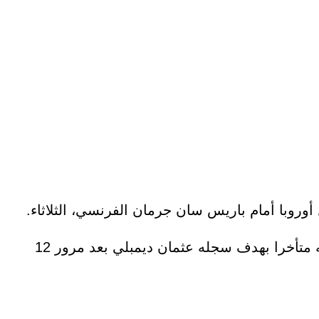
وروبا أمام باريس سان جرمان الفرنسي، الثلاثاء.
وفاز ليفربول في مباراة ذهاب دور الـ16 بهدف نظيف رغم سيطرة صاحب الملعب، لكنه سرعان ما وجد نفسه متأخرا بهدف سجله عثمان ديمبلي بعد مرور 12