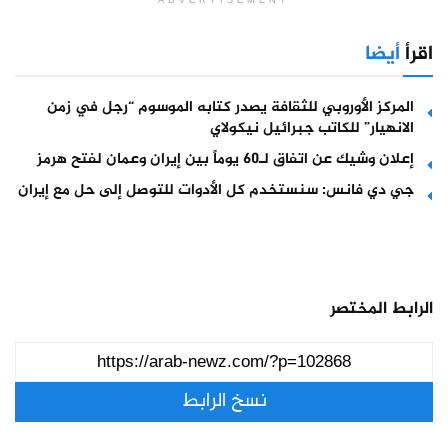
اقرأ
أيضا
المركز الأوروبي للثقافة يصدر كتابه الموسوم “رجل في زمن
الانهيار” للكاتب جبرائيل نيكولاي
إعلان وشيك عن اتفاق لـ60 يوماً بين إيران وعمان لفتح هرمز
جي دي فانس: سنستخدم كل الأدوات للتوصل إلى حل مع إيران
الرابط المختصر
نسخ الرابط