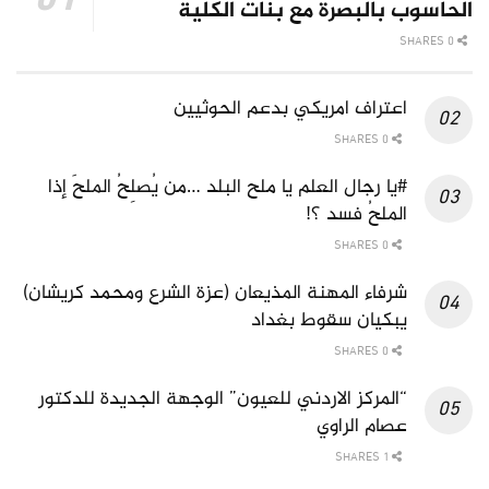
الحاسوب بالبصرة مع بنات الكلية
0 SHARES
اعتراف امريكي بدعم الحوثيين
0 SHARES
#يا رجال العلم يا ملح البلد …من يُصلِحُ الملحَ إذا
الملحُ فسد ؟!
0 SHARES
شرفاء المهنة المذيعان (عزة الشرع ومحمد كريشان)
يبكيان سقوط بغداد
0 SHARES
“المركز الاردني للعيون” الوجهة الجديدة للدكتور
عصام الراوي
1 SHARES