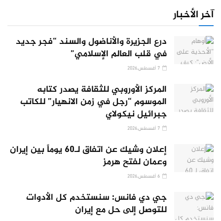
آخر الأخبار
درع الجزيرة والأناضول والسند “فجر جديد
في قلب العالم الإسلامي”
7 أغسطس,2026
المركز الأوروبي للثقافة يصدر كتابه
الموسوم “رجل في زمن الانهيار” للكاتب
جبرائيل نيكولاي
7 أغسطس,2026
إعلان وشيك عن اتفاق لـ60 يوماً بين إيران
وعمان لفتح هرمز
6 أغسطس,2026
جي دي فانس: سنستخدم كل الأدوات
للتوصل إلى حل مع إيران